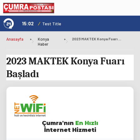
15:02
/
1
Test Title
Anasayfa
»
Konya
»
2023 MAKTEK Konya Fuarı Başladı
Haber
2023 MAKTEK Konya Fuarı
Başladı
Çumra'nın
En Hızlı
İnternet Hizmeti