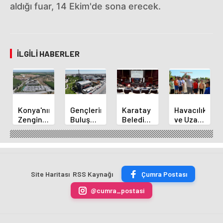
aldığı fuar, 14 Ekim'de sona erecek.
İLGILI HABERLER
Konya'nın
Gençlerin
Karatay
Havacılık
Zengin
Buluşma
Belediye
ve Uzay
Mutfağı
Noktası
Başkanı
Yaz
GastroFest'te
Talha
Kılca
Kursu
Tanıtılacak
Bayrakçı
Yeni
Başladı
Akademi
Projeleri
Hızla
Açıkladı
Site Haritası
RSS Kaynağı
Çumra Postası
Yükseliyor
@cumra_postasi