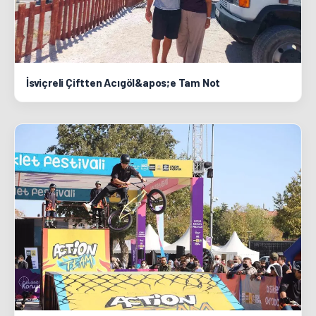
İsviçreli Çiftten Acıgöl&apos;e Tam Not