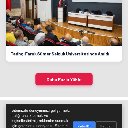
Tarihçi Faruk Sümer Selçuk Üniversitesinde Anıldı
Daha Fazla Yükle
Sitemizde deneyiminizi geliştirmek,
Site Haritası
RSS Kaynağı
Çumra Postası
trafiği analiz etmek ve
kişiselleştirilmiş reklamlar sunmak
@cumra_postasi
için çerezler kullanıyoruz. Sitemizi
Kabul Et
Reddet