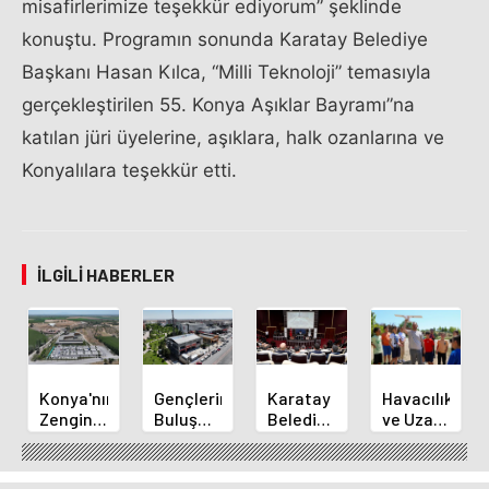
misafirlerimize teşekkür ediyorum” şeklinde
konuştu. Programın sonunda Karatay Belediye
Başkanı Hasan Kılca, “Milli Teknoloji” temasıyla
gerçekleştirilen 55. Konya Aşıklar Bayramı”na
katılan jüri üyelerine, aşıklara, halk ozanlarına ve
Konyalılara teşekkür etti.
İLGILI HABERLER
Konya'nın
Gençlerin
Karatay
Havacılık
Zengin
Buluşma
Belediye
ve Uzay
Mutfağı
Noktası
Başkanı
Yaz
GastroFest'te
Talha
Kılca
Kursu
Tanıtılacak
Bayrakçı
Yeni
Başladı