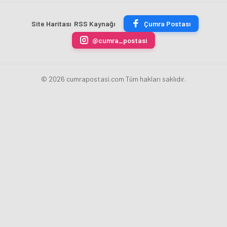
Akademi
Projeleri
Hızla
Açıkladı
Site Haritası
RSS Kaynağı
Çumra Postası
Yükseliyor
@cumra_postasi
© 2026 cumrapostasi.com Tüm hakları saklıdır.