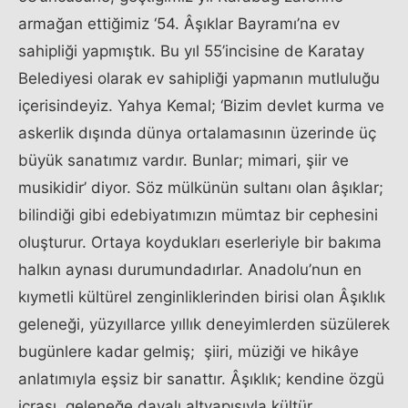
armağan ettiğimiz ‘54. Âşıklar Bayramı’na ev
sahipliği yapmıştık. Bu yıl 55’incisine de Karatay
Belediyesi olarak ev sahipliği yapmanın mutluluğu
içerisindeyiz. Yahya Kemal; ‘Bizim devlet kurma ve
askerlik dışında dünya ortalamasının üzerinde üç
büyük sanatımız vardır. Bunlar; mimari, şiir ve
musikidir’ diyor. Söz mülkünün sultanı olan âşıklar;
bilindiği gibi edebiyatımızın mümtaz bir cephesini
oluşturur. Ortaya koydukları eserleriyle bir bakıma
halkın aynası durumundadırlar. Anadolu’nun en
kıymetli kültürel zenginliklerinden birisi olan Âşıklık
geleneği, yüzyıllarce yıllık deneyimlerden süzülerek
bugünlere kadar gelmiş; şiiri, müziği ve hikâye
anlatımıyla eşsiz bir sanattır. Âşıklık; kendine özgü
icrası, geleneğe dayalı altyapısıyla kültür