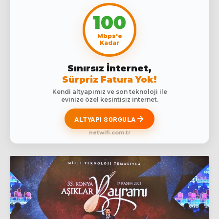
100
Mbps'e
Kadar
Sınırsız İnternet,
Sürpriz Fatura Yok!
Kendi altyapımız ve son teknoloji ile
evinize özel kesintisiz internet.
ALTYAPI SORGULA
netwifi.com.tr