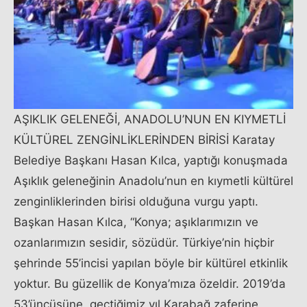
AŞIKLIK GELENEĞİ, ANADOLU’NUN EN KIYMETLİ
KÜLTÜREL ZENGİNLİKLERİNDEN BİRİSİ Karatay
Belediye Başkanı Hasan Kılca, yaptığı konuşmada
Aşıklık geleneğinin Anadolu’nun en kıymetli kültürel
zenginliklerinden birisi olduğuna vurgu yaptı.
Başkan Hasan Kılca, “Konya; aşıklarımızın ve
ozanlarımızın sesidir, sözüdür. Türkiye’nin hiçbir
şehrinde 55’incisi yapılan böyle bir kültürel etkinlik
yoktur. Bu güzellik de Konya’mıza özeldir. 2019’da
53’üncüsüne, geçtiğimiz yıl Karabağ zaferine