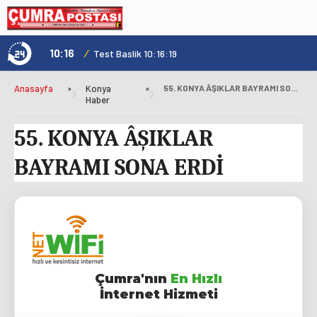
10:16
/
1
Test Baslik 10:16:19
Anasayfa
»
Konya
»
55. KONYA ÂŞIKLAR BAYRAMI SONA ERDİ
Haber
55. KONYA ÂŞIKLAR
BAYRAMI SONA ERDİ
Çumra'nın
En Hızlı
İnternet Hizmeti