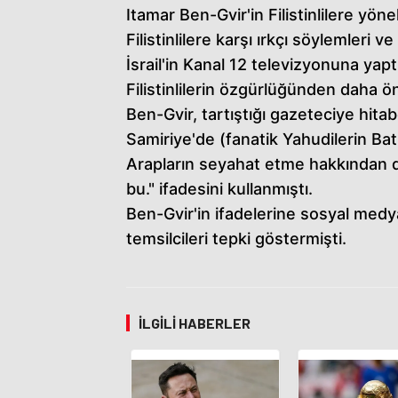
Itamar Ben-Gvir'in Filistinlilere yönel
Filistinlilere karşı ırkçı söylemleri 
İsrail'in Kanal 12 televizyonuna ya
Filistinlilerin özgürlüğünden daha 
Ben-Gvir, tartıştığı gazeteciye hit
Samiriye'de (fanatik Yahudilerin Bat
Arapların seyahat etme hakkında
bu." ifadesini kullanmıştı.
Ben-Gvir'in ifadelerine sosyal medy
temsilcileri tepki göstermişti.
İLGILI HABERLER