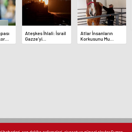
pası
Ateşkes İhlali: İsrail
Atlar İnsanların
kor
Gazze'yi
Korkusunu Mu
Bombalamaya
Hissediyor? Yeni
Devam Ediyor
Araştırma