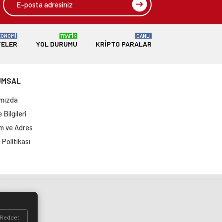
KONOMİ
TRAFİK
CANLI
TELER
YOL DURUMU
KRIPTO PARALAR
UMSAL
mızda
Bilgileri
im ve Adres
Politikası
si
Reddet