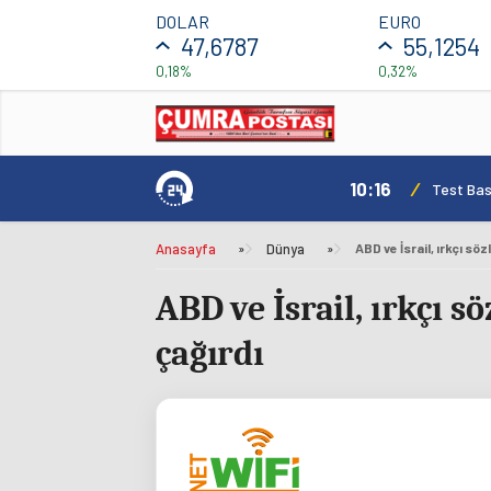
DOLAR
EURO
47,6787
55,1254
0,18%
0,32%
10:16
/
Test Basl
Anasayfa
»
Dünya
»
ABD ve İsrail, ırkçı 
çağırdı