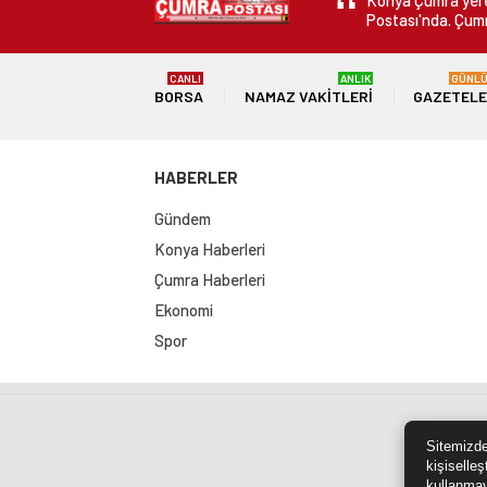
Konya Çumra yerel
Postası'nda. Çumr
CANLI
ANLIK
GÜNL
BORSA
NAMAZ VAKITLERI
GAZETEL
HABERLER
Gündem
Konya Haberleri
Çumra Haberleri
Ekonomi
Spor
Sit
Sitemizde
kişiselleş
kullanmay