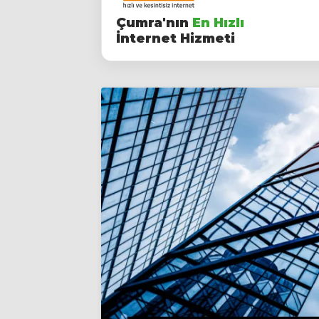
Çumra'nın
En Hızlı
İnternet Hizmeti