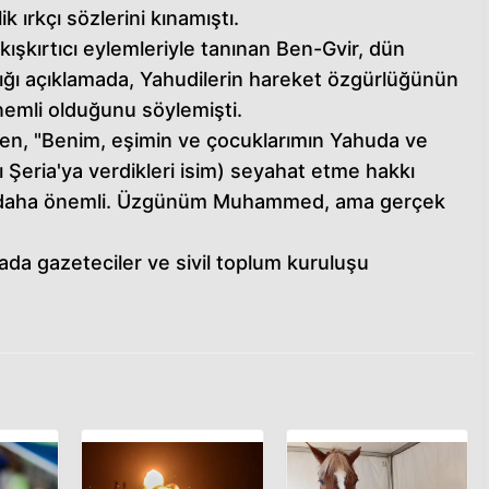
ik ırkçı sözlerini kınamıştı.
ve kışkırtıcı eylemleriyle tanınan Ben-Gvir, dün
ptığı açıklamada, Yahudilerin hareket özgürlüğünün
önemli olduğunu söylemişti.
aben, "Benim, eşimin ve çocuklarımın Yahuda ve
ı Şeria'ya verdikleri isim) seyahat etme hakkı
n daha önemli. Üzgünüm Muhammed, ama gerçek
ada gazeteciler ve sivil toplum kuruluşu