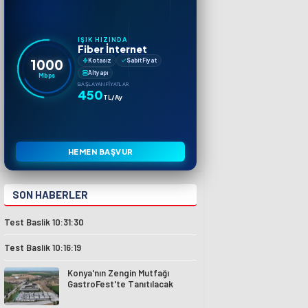
IŞIK HIZINDA
Fiber İnternet
1000
Kotasız
Sabit Fiyat
Altyapı
Mbps
BAŞLAYAN FIYATLAR
450
TL/Ay
HEMEN BAŞVUR
SON HABERLER
Test Baslik 10:31:30
Test Baslik 10:16:19
Konya'nın Zengin Mutfağı
GastroFest'te Tanıtılacak