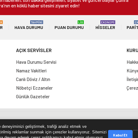
 haberleri, son dakika gelişmeleri, siyaset ve güncel olaylar Çumra
a'nın en köklü haber sitesini ziyaret edin!
ÜK
TAHMİNİ
LİG
EKONOMİ
E
ER
HAVA DURUMU
PUAN DURUMU
HISSELER
PARI
AÇIK SERVİSLER
KUR
Hava Durumu Servisi
Hakkı
Namaz Vakitleri
Künye 
Canlı Döviz / Altın
İletiş
Nöbetçi Eczaneler
Çerez 
Günlük Gazeteler
e Haritası
RSS Kaynağı
Çumra Postası
@cumra_posta
 deneyiminizi geliştirmek, trafiği analiz etmek ve
tirilmiş reklamlar sunmak için çerezler kullanıyoruz. Sitemizi
Kabul Et
a devam ederek çerez politikamızı kabul etmiş olursunuz.