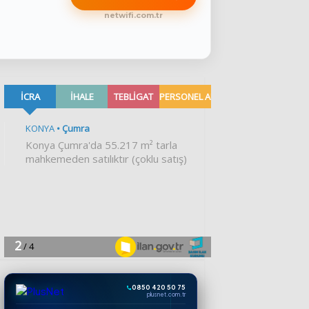
netwifi.com.tr
0850 420 50 75
plusnet.com.tr