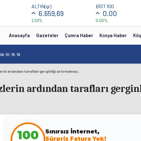
ALTIN(gr)
BİST 100
6.659,69
0.00
2,59%
0.00%
Anasayfa
Gazeteler
Çumra Haber
Konya Haber
Köş
ik 10:16:19
ABD ve İsrail, ırkçı sözlerin ardından tarafları gerginliği artırmamaya çağırdı
sözlerin ardından tarafları gerg
100
Sınırsız İnternet,
Sürpriz Fatura Yok!