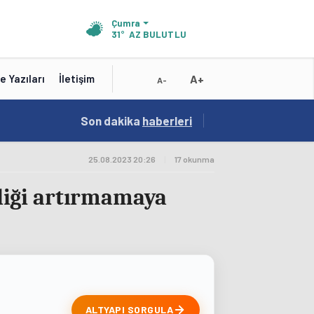
Çumra
31°
AZ BULUTLU
A+
e Yazıları
İletişim
A-
19:01
Son dakika
/
haberleri
Konya'nın Zengin Mutfağı GastroFest'te Tanıt
25.08.2023 20:26
|
17 okunma
inliği artırmamaya
ALTYAPI SORGULA