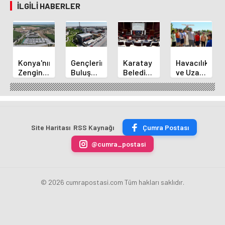
İLGILI HABERLER
Konya'nın
Gençlerin
Karatay
Havacılık
Zengin
Buluşma
Belediye
ve Uzay
Mutfağı
Noktası
Başkanı
Yaz
GastroFest'te
Talha
Kılca
Kursu
Tanıtılacak
Bayrakçı
Yeni
Başladı
Akademi
Projeleri
Hızla
Açıkladı
Site Haritası
RSS Kaynağı
Çumra Postası
Yükseliyor
@cumra_postasi
© 2026 cumrapostasi.com Tüm hakları saklıdır.