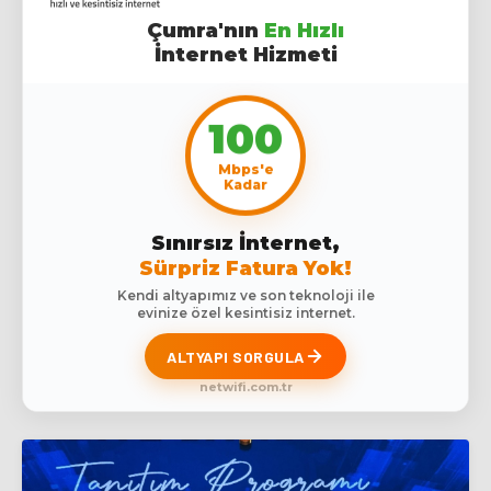
Çumra'nın
En Hızlı
İnternet Hizmeti
100
Mbps'e
Kadar
Sınırsız İnternet,
Sürpriz Fatura Yok!
Kendi altyapımız ve son teknoloji ile
evinize özel kesintisiz internet.
ALTYAPI SORGULA
netwifi.com.tr