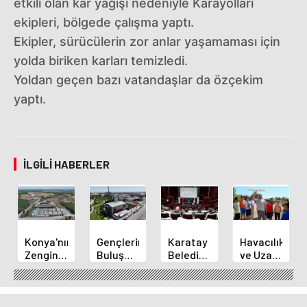
etkili olan kar yağışı nedeniyle Karayolları
ekipleri, bölgede çalışma yaptı.
Ekipler, sürücülerin zor anlar yaşamaması için
yolda biriken karları temizledi.
Yoldan geçen bazı vatandaşlar da özçekim
yaptı.
İLGILI HABERLER
Konya'nın
Gençlerin
Karatay
Havacılık
Zengin
Buluşma
Belediye
ve Uzay
Mutfağı
Noktası
Başkanı
Yaz
GastroFest'te
Talha
Kılca
Kursu
Tanıtılacak
Bayrakçı
Yeni
Başladı
Akademi
Projeleri