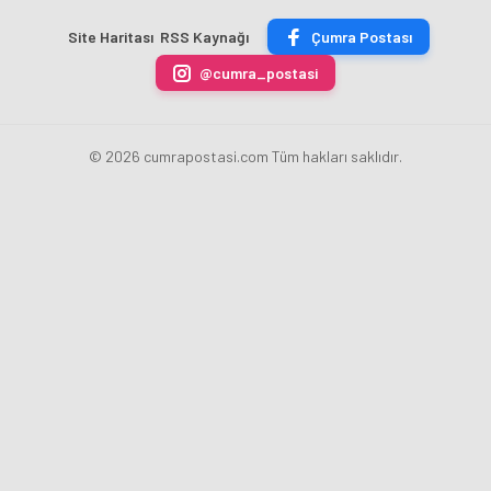
Hızla
Açıkladı
Site Haritası
RSS Kaynağı
Çumra Postası
Yükseliyor
@cumra_postasi
© 2026 cumrapostasi.com Tüm hakları saklıdır.