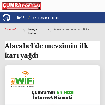
10:16
/
1
Test Baslik 10:16:19
Anasayfa
»
Konya
»
Alacabel'de mevsimin ilk karı yağdı
Haber
Alacabel'de mevsimin ilk
karı yağdı
Çumra'nın
En Hızlı
İnternet Hizmeti