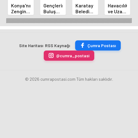
Konya'nın
Gençlerin
Karatay
Havacılık
Zengin
Buluşma
Belediye
ve Uzay
Mutfağı
Noktası
Başkanı
Yaz
GastroFest'te
Talha
Kılca
Kursu
Tanıtılacak
Bayrakçı
Yeni
Başladı
Akademi
Projeleri
Hızla
Açıkladı
Site Haritası
RSS Kaynağı
Çumra Postası
Yükseliyor
@cumra_postasi
© 2026 cumrapostasi.com Tüm hakları saklıdır.