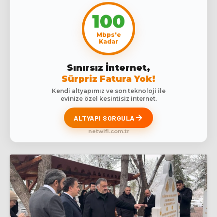
100
Mbps'e
Kadar
Sınırsız İnternet,
Sürpriz Fatura Yok!
Kendi altyapımız ve son teknoloji ile
evinize özel kesintisiz internet.
ALTYAPI SORGULA
netwifi.com.tr