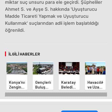
miktar suç unsuru para ele geçirdi. Şüpheliler
Ahmet S. ve Ayşe S. hakkında 'Uyuşturucu
Madde Ticareti Yapmak ve Uyuşturucu
Kullanmak' suçlarından adli işlem başlatıldığı
öğrenildi.
İLGILI HABERLER
Konya'nın
Gençlerin
Karatay
Havacılık
Zengin
Buluşma
Belediye
ve Uzay
Mutfağı
Noktası
Başkanı
Yaz
GastroFest'te
Talha
Kılca
Kursu
Tanıtılacak
Bayrakçı
Yeni
Başladı
Akademi
Projeleri
Hızla
Açıkladı