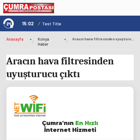
15:02
/
1
Test Title
Anasayfa
»
Konya
»
Aracın hava filtresinden uyuşturucu çıktı
Haber
Aracın hava filtresinden
uyuşturucu çıktı
Çumra'nın
En Hızlı
İnternet Hizmeti