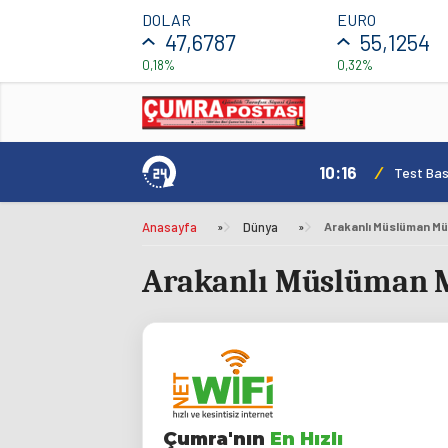
DOLAR
EURO
47,6787
55,1254
0,18%
0,32%
10:16
/
Test Basl
Anasayfa
»
Dünya
»
Arakanlı Müslüman Mü
Arakanlı Müslüman M
Çumra'nın
En Hızlı