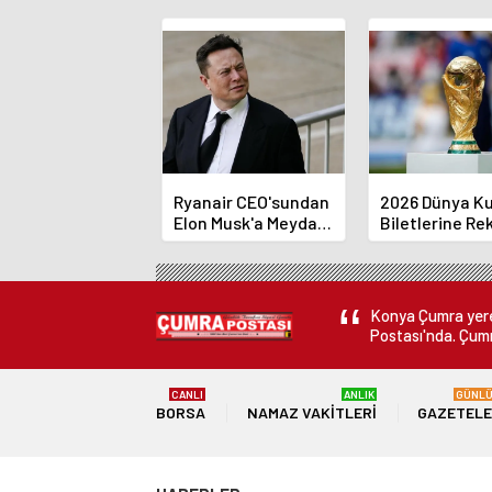
Ryanair CEO'sundan
2026 Dünya Ku
Elon Musk'a Meydan
Biletlerine Re
Okuma
Başvuru!
Konya Çumra yerel
Postası'nda. Çumr
CANLI
ANLIK
GÜNL
BORSA
NAMAZ VAKITLERI
GAZETEL