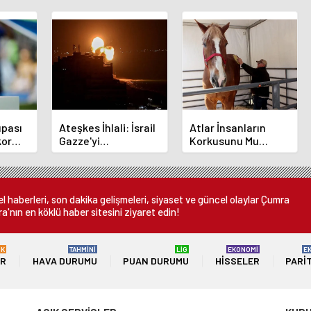
pası
Ateşkes İhlali: İsrail
Atlar İnsanların
kor
Gazze'yi
Korkusunu Mu
Bombalamaya
Hissediyor? Yeni
Devam Ediyor
Araştırma
 haberleri, son dakika gelişmeleri, siyaset ve güncel olaylar Çumra
a'nın en köklü haber sitesini ziyaret edin!
ÜK
TAHMİNİ
LİG
EKONOMİ
E
ER
HAVA DURUMU
PUAN DURUMU
HISSELER
PARI