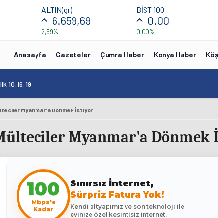
ALTIN(gr)
BİST 100
6.659,69
0.00
2,59%
0.00%
Anasayfa
Gazeteler
Çumra Haber
Konya Haber
Köş
ik 10:16:19
lteciler Myanmar'a Dönmek İstiyor
ülteciler Myanmar'a Dönmek İ
Sınırsız İnternet,
100
Sürpriz Fatura Yok!
Mbps'e
Kendi altyapımız ve son teknoloji ile
Kadar
evinize özel kesintisiz internet.