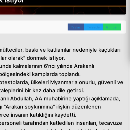
Paylaş
Tweetle
Gönder
teciler, baskı ve katliamlar nedeniyle kaçtıkları
ar olarak" dönmek istiyor.
unda kalmalarının 6'ncı yılında Arakanlı
bölgesindeki kamplarda toplandı.
otestolarda, ülkeleri Myanmar'a onurlu, güvenli ve
leplerini bir kez daha dile getirdi.
lı Abdullah, AA muhabirine yaptığı açıklamada,
"Arakan soykırımına" ilişkin düzenlenen
ce insanın katıldığını kaydetti.
rsoneli tarafından katledilen insanları, tecavüze