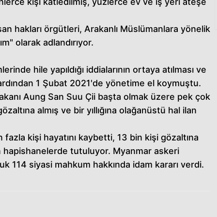
erce kişi katledilmiş, yüzlerce ev ve iş yeri ateşe
nsan hakları örgütleri, Arakanlı Müslümanlara yönelik
ım" olarak adlandırıyor.
inde hile yapıldığı iddialarının ortaya atılması ve
 ardından 1 Şubat 2021'de yönetime el koymuştu.
eri Bakanı Aung San Suu Çii başta olmak üzere pek çok
 gözaltına almış ve bir yıllığına olağanüstü hal ilan
azla kişi hayatını kaybetti, 13 bin kişi gözaltına
len hapishanelerde tutuluyor. Myanmar askeri
cuk 114 siyasi mahkum hakkında idam kararı verdi.