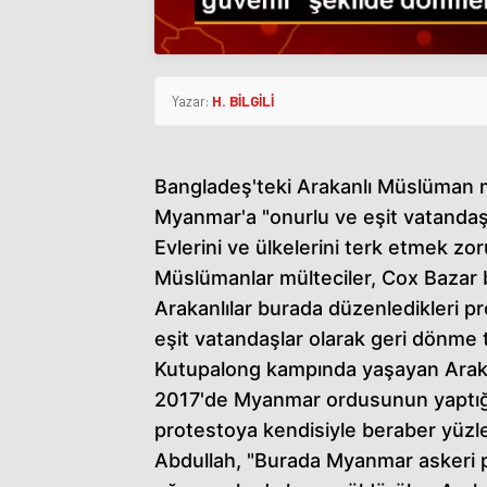
Yazar:
H. BİLGİLİ
Bangladeş'teki Arakanlı Müslüman mül
Myanmar'a "onurlu ve eşit vatandaşl
Evlerini ve ülkelerini terk etmek zor
Müslümanlar mülteciler, Cox Bazar 
Arakanlılar burada düzenledikleri pr
eşit vatandaşlar olarak geri dönme ta
Kutupalong kampında yaşayan Arakan
2017'de Myanmar ordusunun yaptığı 
protestoya kendisiyle beraber yüzler
Abdullah, "Burada Myanmar askeri pe