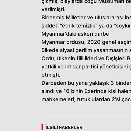
çıkmış, olaylarda çoğu Müslüman binl
verilmişti.
Birleşmiş Milletler ve uluslararası i
şiddeti "etnik temizlik" ya da "soykır
Myanmar'daki askeri darbe
Myanmar ordusu, 2020 genel seçimler
ülkede siyasi gerilim yaşanmasının
Ordu, ülkenin fiili lideri ve Dışişl
yetkili ve iktidar partisi yöneticisini
etmişti.
Darbeden bu yana yaklaşık 3 binden f
alındı ve 10 binin üzerinde kişi ha
mahkemeleri, tutuklulardan 2'si ço
İLGILI HABERLER