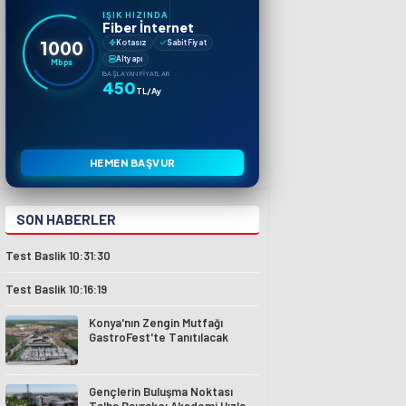
IŞIK HIZINDA
Fiber İnternet
1000
Kotasız
Sabit Fiyat
Altyapı
Mbps
BAŞLAYAN FIYATLAR
450
TL/Ay
HEMEN BAŞVUR
SON HABERLER
Test Baslik 10:31:30
Test Baslik 10:16:19
Konya'nın Zengin Mutfağı
GastroFest'te Tanıtılacak
Gençlerin Buluşma Noktası