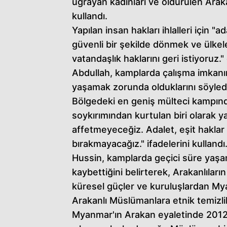
uğrayan kadınları ve öldürülen Araka
kullandı.
Yapılan insan hakları ihlalleri için "
güvenli bir şekilde dönmek ve ülke
vatandaşlık haklarını geri istiyoruz."
Abdullah, kamplarda çalışma imkanına
yaşamak zorunda olduklarını söyled
Bölgedeki en geniş mülteci kampınd
soykırımından kurtulan biri olarak y
affetmeyeceğiz. Adalet, eşit hakl
bırakmayacağız." ifadelerini kullandı
Hussin, kamplarda geçici süre yaşam
kaybettiğini belirterek, Arakanlıları
küresel güçler ve kuruluşlardan Mya
Arakanlı Müslümanlara etnik temizli
Myanmar'ın Arakan eyaletinde 2012'