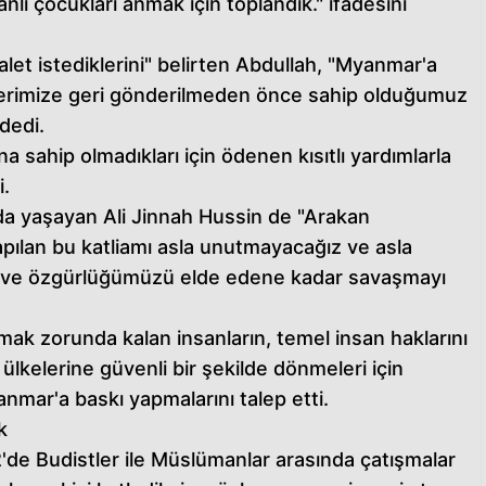
nlı çocukları anmak için toplandık." ifadesini
adalet istediklerini" belirten Abdullah, "Myanmar'a
lerimize geri gönderilmeden önce sahip olduğumuz
 dedi.
 sahip olmadıkları için ödenen kısıtlı yardımlarla
i.
a yaşayan Ali Jinnah Hussin de "Arakan
apılan bu katliamı asla unutmayacağız ve asla
ar ve özgürlüğümüzü elde edene kadar savaşmayı
.
ak zorunda kalan insanların, temel insan haklarını
n ülkelerine güvenli bir şekilde dönmeleri için
nmar'a baskı yapmalarını talep etti.
k
de Budistler ile Müslümanlar arasında çatışmalar