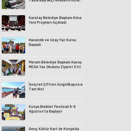
Talha Bayrakçı Akademi Hızla
Yükseliyor
Karatay Belediye Başkanı Kılca
Yeni Projeleri Açıkladı
Havacılık ve Uzay Yaz Kursu
Başladı
Meram Belediye Başkanı Kavuş
MEGA Yaz Okulunu Ziyaret Etti
İsviçreli Çiftten Acıgöl&apos;e
Tam Not
Konya Bisiklet Festivali 6-9
Ağustos'ta Başlıyor
Genç Kültür Kart ile Konya'da