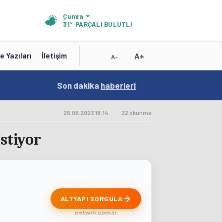
Çumra
31°
PARÇALI BULUTLU
A+
e Yazıları
İletişim
A-
19:01
Son dakika
/
haberleri
Konya'nın Zengin Mutfağı GastroFest'te Tanıt
25.08.2023 18:14
|
22 okunma
stiyor
ALTYAPI SORGULA
netwifi.com.tr