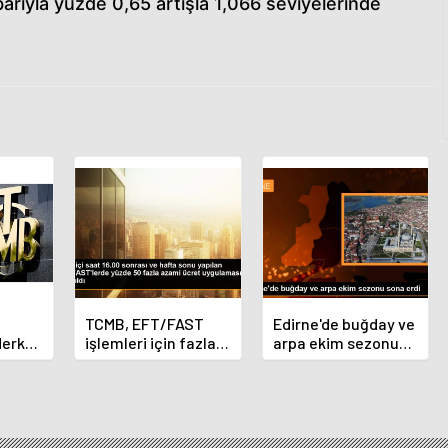
ibarıyla yüzde 0,65 artışla 1,066 seviyelerinde
TCMB, EFT/FAST
Edirne'de buğday ve
Merkez
işlemleri için fazla
arpa ekim sezonu
nı
ücret uygulamasını
sona erdi
 oldu
kaldırdı