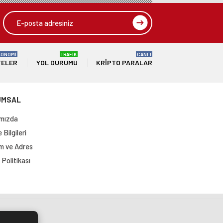
KONOMİ
TRAFİK
CANLI
TELER
YOL DURUMU
KRIPTO PARALAR
UMSAL
mızda
Bilgileri
im ve Adres
Politikası
si