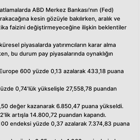
iyatlamalarda ABD Merkez Bankası'nın (Fed)
bırakacağına kesin gözüyle bakılırken, aralık ve
tika faizini değiştirmeyeceğine ilişkin beklentiler
e küresel piyasalarda yatırımcıların karar alma
ken, bu durum pay piyasalarında oynaklığın
Europe 600 yüzde 0,13 azalarak 433,18 puana
yüzde 0,74'lük yükselişle 27,558,78 puandan
50 değer kazanarak 6.850,47 puana yükseldi.
lik artışla 14.800,72 puandan kapandı.
E 100 endeksi yüzde 0,37 azalarak 7.374,83 puana