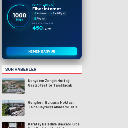
IŞIK HIZINDA
Fiber İnternet
1000
Kotasız
Sabit Fiyat
Altyapı
Mbps
BAŞLAYAN FIYATLAR
450
TL/Ay
HEMEN BAŞVUR
SON HABERLER
Konya'nın Zengin Mutfağı
GastroFest'te Tanıtılacak
Gençlerin Buluşma Noktası
Talha Bayrakçı Akademi Hızla
Yükseliyor
Karatay Belediye Başkanı Kılca