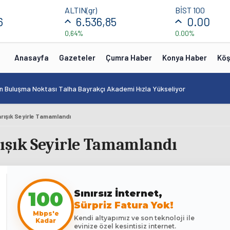
ALTIN(gr)
BİST 100
6
6.536,85
0.00
0,64%
0.00%
Anasayfa
Gazeteler
Çumra Haber
Konya Haber
Köş
in Buluşma Noktası Talha Bayrakçı Akademi Hızla Yükseliyor
arışık Seyirle Tamamlandı
ışık Seyirle Tamamlandı
Sınırsız İnternet,
100
Sürpriz Fatura Yok!
Mbps'e
Kendi altyapımız ve son teknoloji ile
Kadar
evinize özel kesintisiz internet.