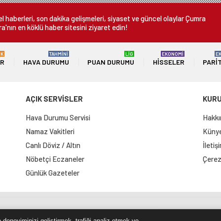
 haberleri, son dakika gelişmeleri, siyaset ve güncel olaylar Çumra
a'nın en köklü haber sitesini ziyaret edin!
ÜK
TAHMİNİ
LİG
EKONOMİ
E
ER
HAVA DURUMU
PUAN DURUMU
HISSELER
PARI
AÇIK SERVİSLER
KUR
Hava Durumu Servisi
Hakkı
Namaz Vakitleri
Künye 
Canlı Döviz / Altın
İletiş
Nöbetçi Eczaneler
Çerez 
Günlük Gazeteler
e Haritası
RSS Kaynağı
Çumra Postası
@cumra_posta
 deneyiminizi geliştirmek, trafiği analiz etmek ve