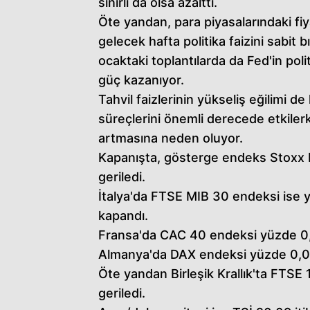
sınırlı da olsa azalttı.
Öte yandan, para piyasalarındaki f
gelecek hafta politika faizini sabit 
ocaktaki toplantılarda da Fed'in poli
güç kazanıyor.
Tahvil faizlerinin yükseliş eğilimi d
süreçlerini önemli derecede etkiler
artmasına neden oluyor.
Kapanışta, gösterge endeks Stoxx 
geriledi.
İtalya'da FTSE MIB 30 endeksi ise 
kapandı.
Fransa'da CAC 40 endeksi yüzde 0,
Almanya'da DAX endeksi yüzde 0,02'
Öte yandan Birleşik Krallık'ta FTS
geriledi.