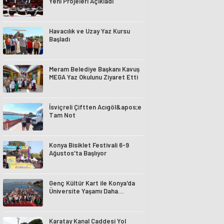
Yeni Projeleri Açıkladı
Havacılık ve Uzay Yaz Kursu
Başladı
Meram Belediye Başkanı Kavuş
MEGA Yaz Okulunu Ziyaret Etti
İsviçreli Çiftten Acıgöl&apos;e
Tam Not
Konya Bisiklet Festivali 6-9
Ağustos'ta Başlıyor
Genç Kültür Kart ile Konya'da
Üniversite Yaşamı Daha
Avantajlı
Karatay Kanal Caddesi Yol