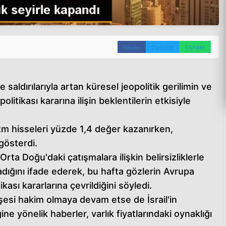
Paylaş
Tweetle
Gönder
 saldırılarıyla artan küresel jeopolitik gerilimin ve
tikası kararına ilişin beklentilerin etkisiyle
zm hisseleri yüzde 1,4 değer kazanırken,
gösterdi.
Orta Doğu'daki çatışmalara ilişkin belirsizliklerle
adığını ifade ederek, bu hafta gözlerin Avrupa
ası kararlarına çevrildiğini söyledi.
şesi hakim olmaya devam etse de İsrail'in
ne yönelik haberler, varlık fiyatlarındaki oynaklığı