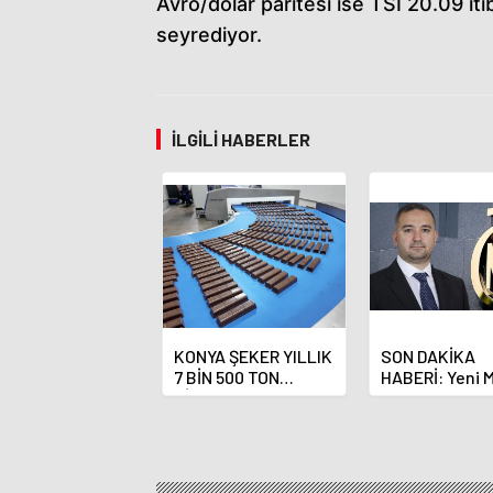
Avro/dolar paritesi ise TSİ 20.09 it
seyrediyor.
İLGILI HABERLER
KONYA ŞEKER YILLIK
SON DAKİKA
7 BİN 500 TON
HABERİ: Yeni 
ÇİKOLATALI ÜRÜN
Bankası Başka
ÜRETİLECEK
Fatih Karahan