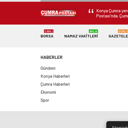
Konya Çumra yerel
Postası'nda. Çumr
CANLI
ANLIK
GÜNL
BORSA
NAMAZ VAKITLERI
GAZETEL
HABERLER
Gündem
Konya Haberleri
Çumra Haberleri
Ekonomi
Spor
Sit
Sitemizde