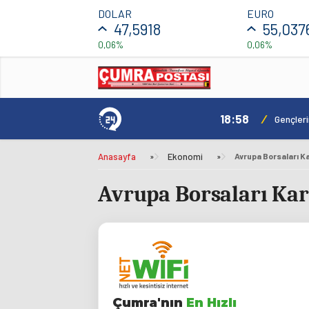
DOLAR
EURO
47,5918
55,037
0,06%
0,06%
18:58
/
ılacak
Gençler
Anasayfa
»
Ekonomi
»
Avrupa Borsaları K
Avrupa Borsaları Kar
Çumra'nın
En Hızlı