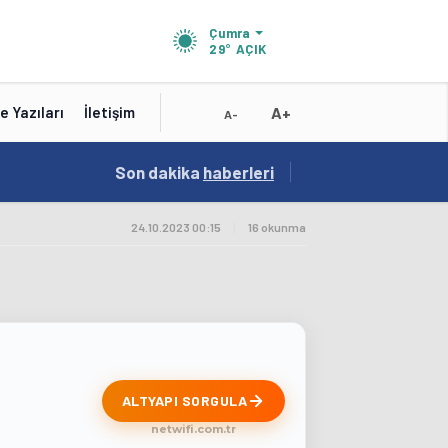
Çumra
29°
AÇIK
A+
e Yazıları
İletişim
A-
18:56
Son dakika
/
haberleri
Karatay Belediye Başkanı Kılca Yeni Projeleri
24.10.2023 00:15
|
16 okunma
ALTYAPI SORGULA
netwifi.com.tr