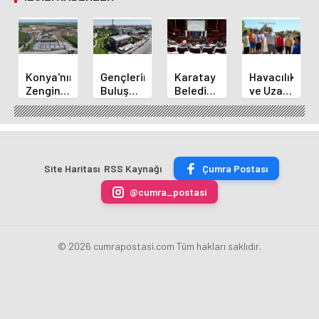
Konya'nın
Gençlerin
Karatay
Havacılık
Zengin
Buluşma
Belediye
ve Uzay
Mutfağı
Noktası
Başkanı
Yaz
GastroFest'te
Talha
Kılca
Kursu
Tanıtılacak
Bayrakçı
Yeni
Başladı
Akademi
Projeleri
Hızla
Açıkladı
Site Haritası
RSS Kaynağı
Çumra Postası
Yükseliyor
@cumra_postasi
© 2026 cumrapostasi.com Tüm hakları saklıdır.