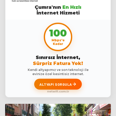
Çumra'nın
En Hızlı
İnternet Hizmeti
100
Mbps'e
Kadar
Sınırsız İnternet,
Sürpriz Fatura Yok!
Kendi altyapımız ve son teknoloji ile
evinize özel kesintisiz internet.
ALTYAPI SORGULA
netwifi.com.tr