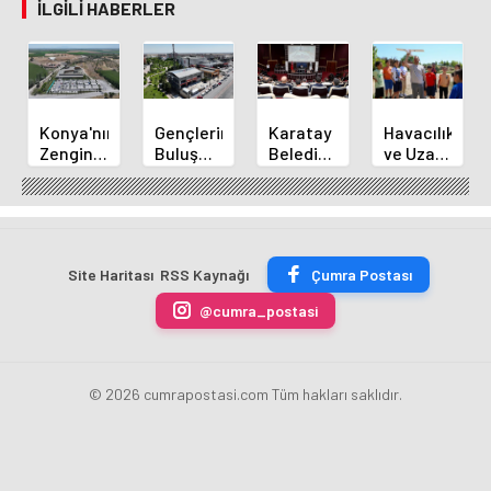
İLGILI HABERLER
Konya'nın
Gençlerin
Karatay
Havacılık
Zengin
Buluşma
Belediye
ve Uzay
Mutfağı
Noktası
Başkanı
Yaz
GastroFest'te
Talha
Kılca
Kursu
Tanıtılacak
Bayrakçı
Yeni
Başladı
Akademi
Projeleri
Hızla
Açıkladı
Site Haritası
RSS Kaynağı
Çumra Postası
Yükseliyor
@cumra_postasi
© 2026 cumrapostasi.com Tüm hakları saklıdır.