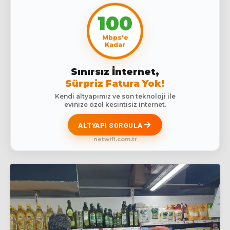
100
Mbps'e
Kadar
Sınırsız İnternet,
Sürpriz Fatura Yok!
Kendi altyapımız ve son teknoloji ile
evinize özel kesintisiz internet.
ALTYAPI SORGULA
netwifi.com.tr