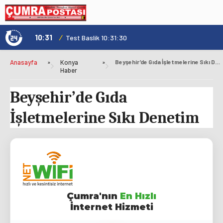
10:31
/
1
Not
Test Baslik 10:31:30
Anasayfa
»
Konya
»
Beyşehir’de Gıda İşletmelerine Sıkı Denetim
Haber
Beyşehir’de Gıda
İşletmelerine Sıkı Denetim
Çumra'nın
En Hızlı
İnternet Hizmeti