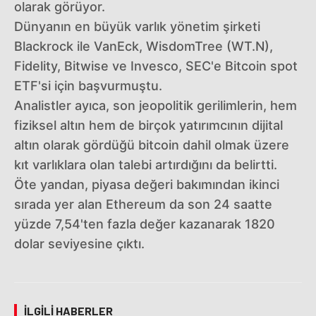
olarak görüyor.
Dünyanın en büyük varlık yönetim şirketi
Blackrock ile VanEck, WisdomTree (WT.N),
Fidelity, Bitwise ve Invesco, SEC'e Bitcoin spot
ETF'si için başvurmuştu.
Analistler ayıca, son jeopolitik gerilimlerin, hem
fiziksel altın hem de birçok yatırımcının dijital
altın olarak gördüğü bitcoin dahil olmak üzere
kıt varlıklara olan talebi artırdığını da belirtti.
Öte yandan, piyasa değeri bakımından ikinci
sırada yer alan Ethereum da son 24 saatte
yüzde 7,54'ten fazla değer kazanarak 1820
dolar seviyesine çıktı.
İLGILI HABERLER