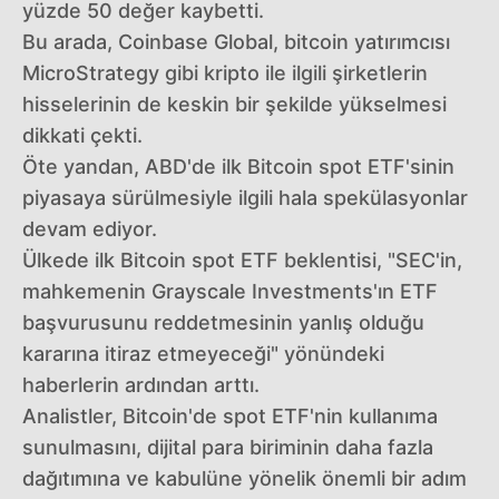
yüzde 50 değer kaybetti.
Bu arada, Coinbase Global, bitcoin yatırımcısı
MicroStrategy gibi kripto ile ilgili şirketlerin
hisselerinin de keskin bir şekilde yükselmesi
dikkati çekti.
Öte yandan, ABD'de ilk Bitcoin spot ETF'sinin
piyasaya sürülmesiyle ilgili hala spekülasyonlar
devam ediyor.
Ülkede ilk Bitcoin spot ETF beklentisi, "SEC'in,
mahkemenin Grayscale Investments'ın ETF
başvurusunu reddetmesinin yanlış olduğu
kararına itiraz etmeyeceği" yönündeki
haberlerin ardından arttı.
Analistler, Bitcoin'de spot ETF'nin kullanıma
sunulmasını, dijital para biriminin daha fazla
dağıtımına ve kabulüne yönelik önemli bir adım