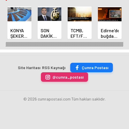
KONYA
SON
TCMB,
Edirne'de
ŞEKER
DAKİKA
EFT/FAST
buğday
YILLIK 7
HABERİ:
işlemleri
ve arpa
BİN 500
Yeni
için
ekim
TON
Merkez
fazla
sezonu
ÇİKOLATALI
Bankası
ücret
sona
ÜRÜN
Başkanı
uygulamasını
erdi
Site Haritası
RSS Kaynağı
Çumra Postası
ÜRETİLECEK
Fatih
kaldırdı
Karahan
@cumra_postasi
oldu
© 2026 cumrapostasi.com Tüm hakları saklıdır.