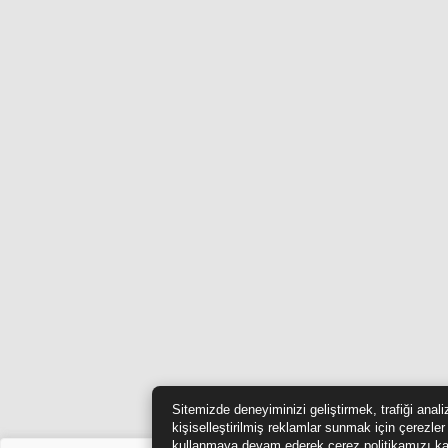
Sitemizde deneyiminizi geliştirmek, trafiği anal
kişiselleştirilmiş reklamlar sunmak için çerezler
kullanmaya devam ederek çerez politikamızı ka