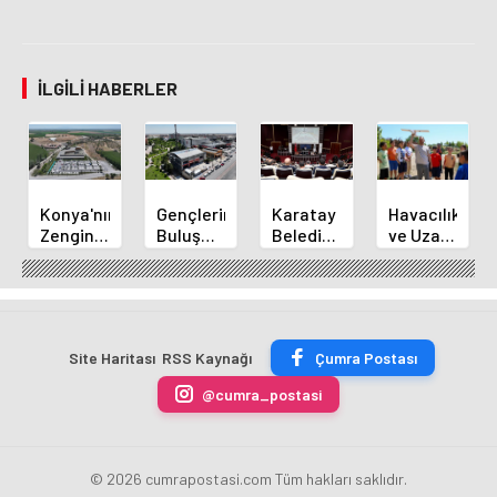
İLGILI HABERLER
Konya'nın
Gençlerin
Karatay
Havacılık
Zengin
Buluşma
Belediye
ve Uzay
Mutfağı
Noktası
Başkanı
Yaz
GastroFest'te
Talha
Kılca
Kursu
Tanıtılacak
Bayrakçı
Yeni
Başladı
Akademi
Projeleri
Hızla
Açıkladı
Site Haritası
RSS Kaynağı
Çumra Postası
Yükseliyor
@cumra_postasi
© 2026 cumrapostasi.com Tüm hakları saklıdır.