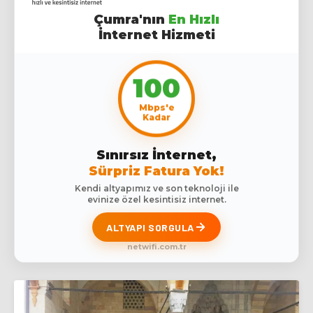
Çumra'nın
En Hızlı
İnternet Hizmeti
100
Mbps'e
Kadar
Sınırsız İnternet,
Sürpriz Fatura Yok!
Kendi altyapımız ve son teknoloji ile
evinize özel kesintisiz internet.
ALTYAPI SORGULA
netwifi.com.tr