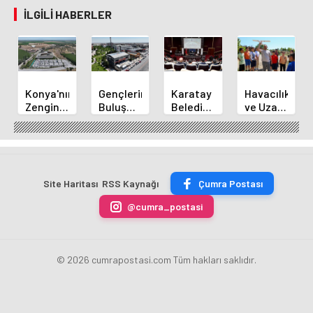
İLGILI HABERLER
Konya'nın
Gençlerin
Karatay
Havacılık
Zengin
Buluşma
Belediye
ve Uzay
Mutfağı
Noktası
Başkanı
Yaz
GastroFest'te
Talha
Kılca
Kursu
Tanıtılacak
Bayrakçı
Yeni
Başladı
Akademi
Projeleri
Hızla
Açıkladı
Site Haritası
RSS Kaynağı
Çumra Postası
Yükseliyor
@cumra_postasi
© 2026 cumrapostasi.com Tüm hakları saklıdır.