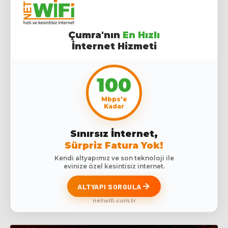
Çumra'nın
En Hızlı
İnternet Hizmeti
100
Mbps'e
Kadar
Sınırsız İnternet,
Sürpriz Fatura Yok!
Kendi altyapımız ve son teknoloji ile
evinize özel kesintisiz internet.
ALTYAPI SORGULA
netwifi.com.tr