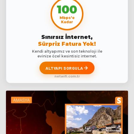
100
Mbps'e
Kadar
Sınırsız İnternet,
Sürpriz Fatura Yok!
Kendi altyapımız ve son teknoloji ile
evinize özel kesintisiz internet.
ALTYAPI SORGULA
netwifi.com.tr