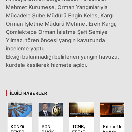
Mehmet Kurumeşe, Orman Yangınlarıyla
Mücadele Şube Müdürü Engin Keleş, Kargı
Orman İşletme Müdürü Mehmet Eren Kargı,
Çömlektepe Orman İşletme Şefi Semiye
Yılmaz, tören öncesi yangın kavuzunda
inceleme yaptı.
Eksiği bulunmadığı belirlenen yangın havuzu,
kurdele kesilerek hizmete açıldı.
İLGILI HABERLER
KONYA
SON
TCMB,
Edirne'de
ŞEKER
DAKİKA
EFT/FAST
buğday