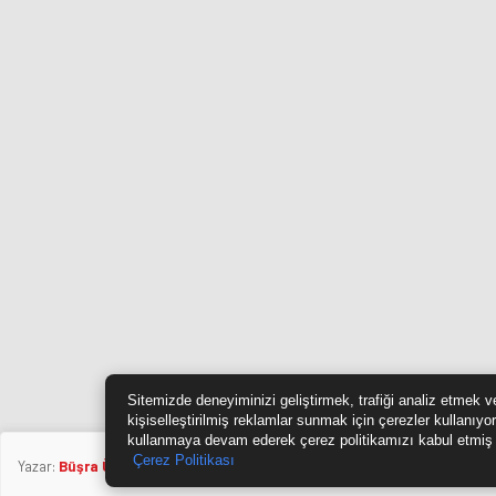
Sitemizde deneyiminizi geliştirmek, trafiği analiz etmek v
kişiselleştirilmiş reklamlar sunmak için çerezler kullanıyo
kullanmaya devam ederek çerez politikamızı kabul etmiş
Çerez Politikası
Yazar:
Büşra Ünlü