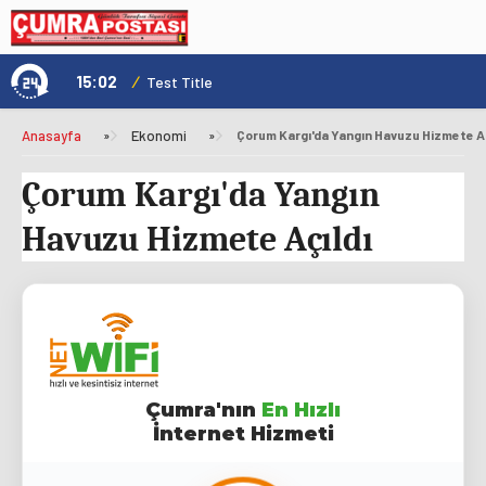
15:02
/
1
Test Title
Anasayfa
»
Ekonomi
»
Çorum Kargı'da Yangın Havuzu Hizmete Aç
Çorum Kargı'da Yangın
Havuzu Hizmete Açıldı
Çumra'nın
En Hızlı
İnternet Hizmeti