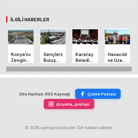
İLGILI HABERLER
Konya'nın
Gençlerin
Karatay
Havacılık
Zengin
Buluşma
Belediye
ve Uzay
Mutfağı
Noktası
Başkanı
Yaz
GastroFest'te
Talha
Kılca
Kursu
Tanıtılacak
Bayrakçı
Yeni
Başladı
Akademi
Projeleri
Hızla
Açıkladı
Site Haritası
RSS Kaynağı
Çumra Postası
Yükseliyor
@cumra_postasi
© 2026 cumrapostasi.com Tüm hakları saklıdır.