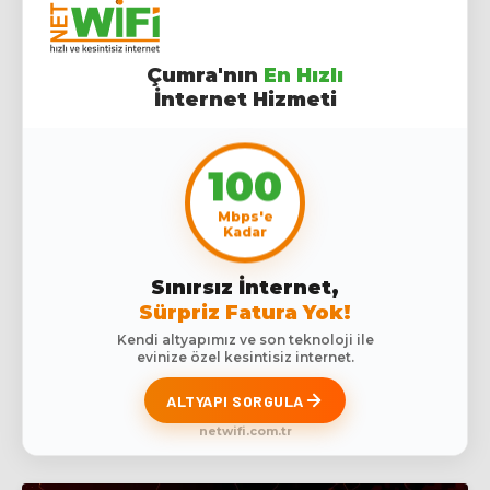
Çumra'nın
En Hızlı
İnternet Hizmeti
100
Mbps'e
Kadar
Sınırsız İnternet,
Sürpriz Fatura Yok!
Kendi altyapımız ve son teknoloji ile
evinize özel kesintisiz internet.
ALTYAPI SORGULA
netwifi.com.tr