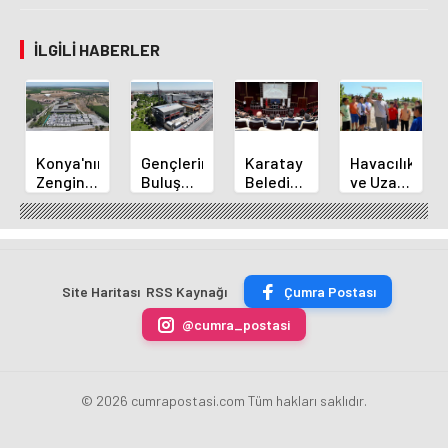
İLGILI HABERLER
Konya'nın
Gençlerin
Karatay
Havacılık
Zengin
Buluşma
Belediye
ve Uzay
Mutfağı
Noktası
Başkanı
Yaz
GastroFest'te
Talha
Kılca
Kursu
Tanıtılacak
Bayrakçı
Yeni
Başladı
Akademi
Projeleri
Hızla
Açıkladı
Site Haritası
RSS Kaynağı
Çumra Postası
Yükseliyor
@cumra_postasi
© 2026 cumrapostasi.com Tüm hakları saklıdır.