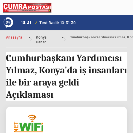
10:31
/
1
Genç Kültür Kart ile Konya'da Üniversite Yaşamı Daha Avantajlı
Test Baslik 10:31:30
Anasayfa
»
Konya
»
Haber
Cumhurbaşkanı Yardımcısı
Yılmaz, Konya'da iş insanları
ile bir araya geldi
Açıklaması