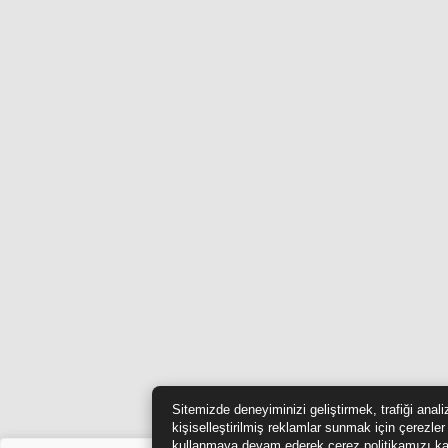
Sitemizde deneyiminizi geliştirmek, trafiği anal
kişiselleştirilmiş reklamlar sunmak için çerezler
kullanmaya devam ederek çerez politikamızı ka