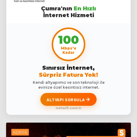
Çumra'nın
En Hızlı
İnternet Hizmeti
100
Mbps'e
Kadar
Sınırsız İnternet,
Sürpriz Fatura Yok!
Kendi altyapımız ve son teknoloji ile
evinize özel kesintisiz internet.
ALTYAPI SORGULA
netwifi.com.tr