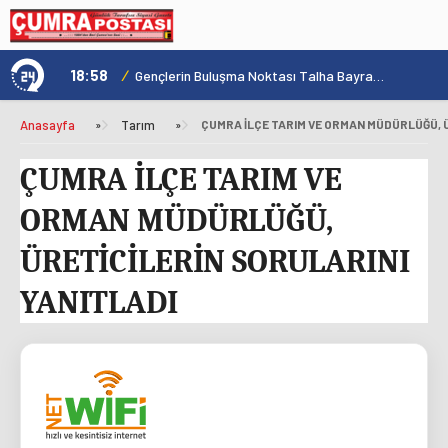
18:58
/
1
Konya'nın Zengin Mutfağı GastroFest'te Tanıtılacak
Gençlerin Buluşma Noktası Talha Bayrakçı Akademi Hızla Yükseliyor
Anasayfa
»
Tarım
»
ÇUMRA İLÇE TARIM VE
ORMAN MÜDÜRLÜĞÜ,
ÜRETİCİLERİN SORULARINI
YANITLADI