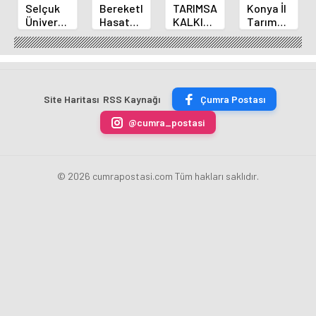
Selçuk
Bereketli
TARIMSAL
Konya İl
Üniversitesi
Hasat
KALKINMA
Tarım
Kadim
İçin
İÇİN
ve
Buğdaylarla
Doğanhisar'da
ÇİFTÇİYE
Orman
Geleceğin
Biçerdöver
808
Müdürü
Tarımına
Denetimleri
MİLYON
Duran
Yön
Sürüyor
LİRA
SEÇEN,
Site Haritası
RSS Kaynağı
Çumra Postası
Veriyor
DESTEK
Selçuk
Üniversitesi’
@cumra_postasi
Yeni
Hayvancılık
Destekleme
Modeli
© 2026 cumrapostasi.com Tüm hakları saklıdır.
Hakkında
Bilgilendirme
Yaptı