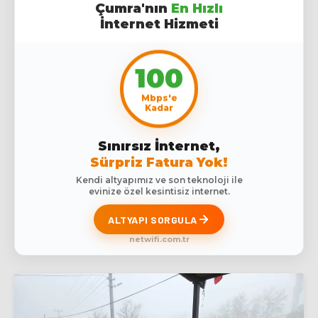
Çumra'nın
En Hızlı
İnternet Hizmeti
100
Mbps'e
Kadar
Sınırsız İnternet,
Sürpriz Fatura Yok!
Kendi altyapımız ve son teknoloji ile
evinize özel kesintisiz internet.
ALTYAPI SORGULA
netwifi.com.tr