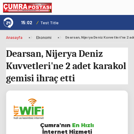
15:02
/
1
Test Title
Anasayfa
»
Ekonomi
»
Dearsan, Nijerya Deniz Kuvvetleri'ne 2 ad
Dearsan, Nijerya Deniz
Kuvvetleri'ne 2 adet karakol
gemisi ihraç etti
Çumra'nın
En Hızlı
İnternet Hizmeti