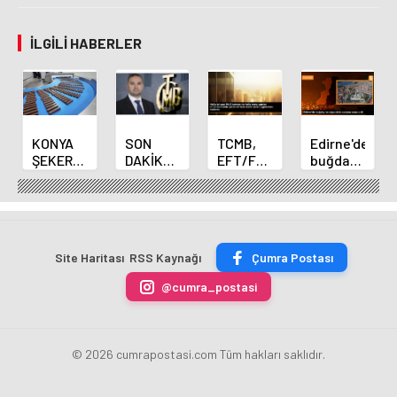
İLGILI HABERLER
KONYA
SON
TCMB,
Edirne'de
ŞEKER
DAKİKA
EFT/FAST
buğday
YILLIK 7
HABERİ:
işlemleri
ve arpa
BİN 500
Yeni
için
ekim
TON
Merkez
fazla
sezonu
ÇİKOLATALI
Bankası
ücret
sona
ÜRÜN
Başkanı
uygulamasını
erdi
Site Haritası
RSS Kaynağı
Çumra Postası
ÜRETİLECEK
Fatih
kaldırdı
Karahan
@cumra_postasi
oldu
© 2026 cumrapostasi.com Tüm hakları saklıdır.