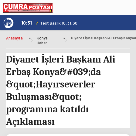
10:31
/
1
Genç Kültür Kart ile Konya'da Üniversite Yaşamı Daha Avantajlı
Test Baslik 10:31:30
Anasayfa
»
Konya
»
Haber
Diyanet İşleri Başkanı Ali
Erbaş Konya&#039;da
&quot;Hayırseverler
Buluşması&quot;
programına katıldı
Açıklaması