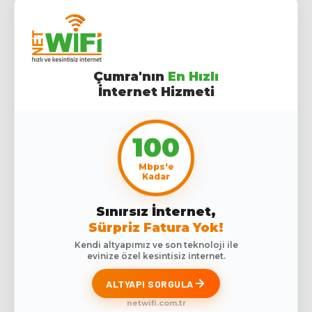
Çumra'nın
En Hızlı
İnternet Hizmeti
100
Mbps'e
Kadar
Sınırsız İnternet,
Sürpriz Fatura Yok!
Kendi altyapımız ve son teknoloji ile
evinize özel kesintisiz internet.
ALTYAPI SORGULA
netwifi.com.tr