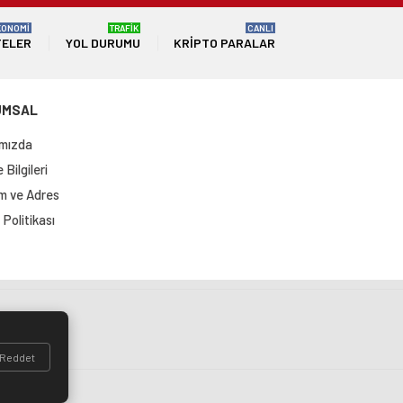
KONOMİ
TRAFİK
CANLI
TELER
YOL DURUMU
KRIPTO PARALAR
UMSAL
mızda
Bilgileri
im ve Adres
Politikası
si
Reddet