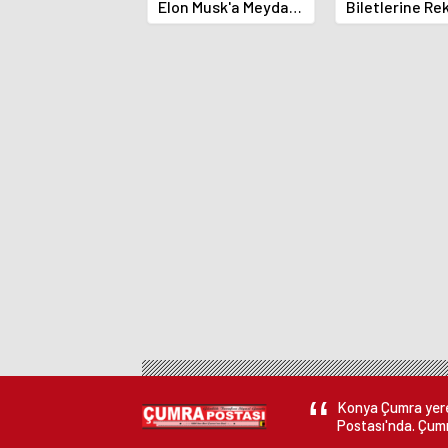
Elon Musk'a Meydan
Biletlerine Re
Okuma
Başvuru!
Konya Çumra yerel
Postası'nda. Çumr