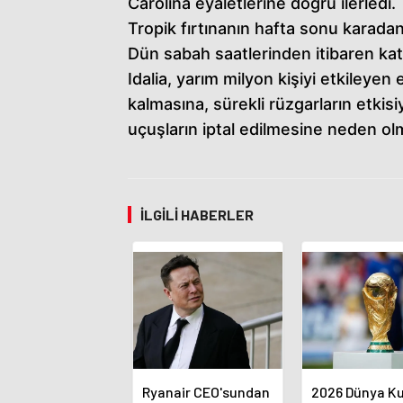
Carolina eyaletlerine doğru ilerledi.
Tropik fırtınanın hafta sonu karada
Dün sabah saatlerinden itibaren kat
Idalia, yarım milyon kişiyi etkileyen 
kalmasına, sürekli rüzgarların etki
uçuşların iptal edilmesine neden ol
İLGILI HABERLER
Ryanair CEO'sundan
2026 Dünya Ku