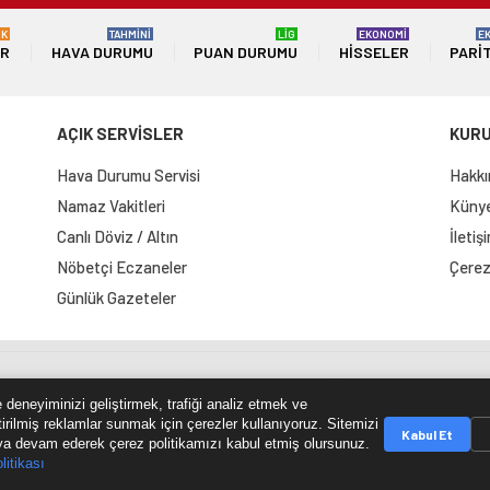
ÜK
TAHMİNİ
LİG
EKONOMİ
E
ER
HAVA DURUMU
PUAN DURUMU
HISSELER
PARI
AÇIK SERVİSLER
KUR
Hava Durumu Servisi
Hakkı
Namaz Vakitleri
Künye 
Canlı Döviz / Altın
İletiş
Nöbetçi Eczaneler
Çerez 
Günlük Gazeteler
e Haritası
RSS Kaynağı
Çumra Postası
@cumra_posta
 deneyiminizi geliştirmek, trafiği analiz etmek ve
tirilmiş reklamlar sunmak için çerezler kullanıyoruz. Sitemizi
Kabul Et
a devam ederek çerez politikamızı kabul etmiş olursunuz.
litikası
© 2026 cumrapostasi.com Tüm hakları saklıdır.