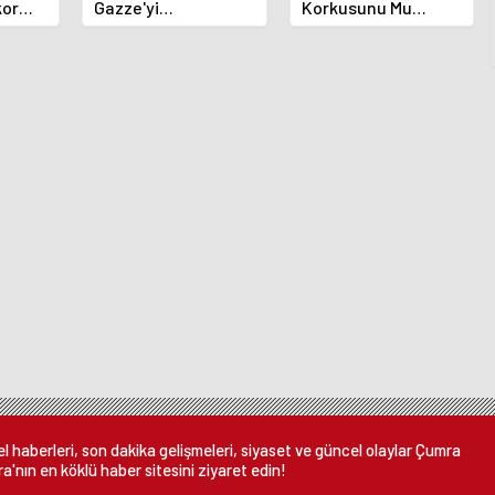
kor
Gazze'yi
Korkusunu Mu
Bombalamaya
Hissediyor? Yeni
Devam Ediyor
Araştırma
 haberleri, son dakika gelişmeleri, siyaset ve güncel olaylar Çumra
a'nın en köklü haber sitesini ziyaret edin!