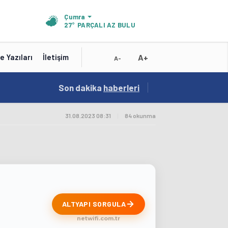
Çumra
27°
PARÇALI AZ BULUTLU
A+
e Yazıları
İletişim
A-
19:01
Son dakika
/
haberleri
Konya'nın Zengin Mutfağı GastroFest'te Tanıt
31.08.2023 08:31
|
84 okunma
ALTYAPI SORGULA
netwifi.com.tr