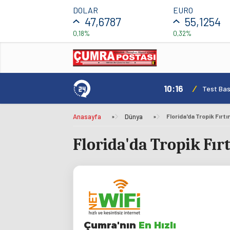
DOLAR
EURO
47,6787
55,1254
0,18%
0,32%
10:16
/
Test Basl
Anasayfa
»
Dünya
»
Florida'da Tropik Fırtı
Florida'da Tropik Fırt
Çumra'nın
En Hızlı