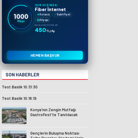
IŞIK HIZINDA
Fiber İnternet
1000
Kotasız
Sabit Fiyat
Altyapı
Mbps
BAŞLAYAN FIYATLAR
450
TL/Ay
HEMEN BAŞVUR
SON HABERLER
Test Baslik 10:31:30
Test Baslik 10:16:19
Konya'nın Zengin Mutfağı
GastroFest'te Tanıtılacak
Gençlerin Buluşma Noktası