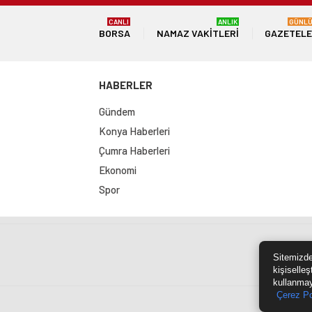
CANLI
ANLIK
GÜNL
BORSA
NAMAZ VAKITLERI
GAZETEL
HABERLER
Gündem
Konya Haberleri
Çumra Haberleri
Ekonomi
Spor
Sit
Sitemizde
kişiselleş
kullanmay
Çerez Po