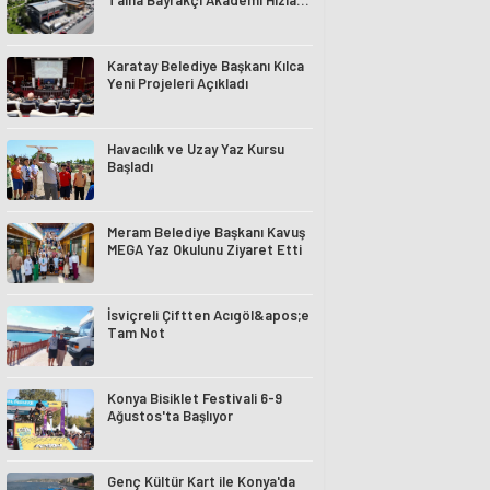
Talha Bayrakçı Akademi Hızla
Yükseliyor
Karatay Belediye Başkanı Kılca
Yeni Projeleri Açıkladı
Havacılık ve Uzay Yaz Kursu
Başladı
Meram Belediye Başkanı Kavuş
MEGA Yaz Okulunu Ziyaret Etti
İsviçreli Çiftten Acıgöl&apos;e
Tam Not
Konya Bisiklet Festivali 6-9
Ağustos'ta Başlıyor
Genç Kültür Kart ile Konya'da