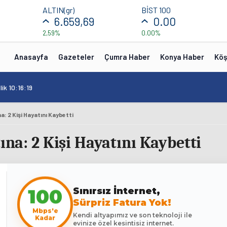
ALTIN(gr)
BİST 100
6.659,69
0.00
2,59%
0.00%
Anasayfa
Gazeteler
Çumra Haber
Konya Haber
Köş
ik 10:16:19
na: 2 Kişi Hayatını Kaybetti
ına: 2 Kişi Hayatını Kaybetti
Sınırsız İnternet,
100
Sürpriz Fatura Yok!
Mbps'e
Kendi altyapımız ve son teknoloji ile
Kadar
evinize özel kesintisiz internet.