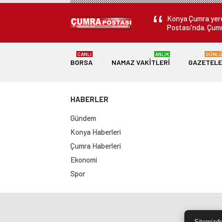
Konya Çumra yerel
Postası'nda. Çumr
CANLI
ANLIK
GÜNL
BORSA
NAMAZ VAKITLERI
GAZETEL
HABERLER
Gündem
Konya Haberleri
Çumra Haberleri
Ekonomi
Spor
Sit
Sitemizde