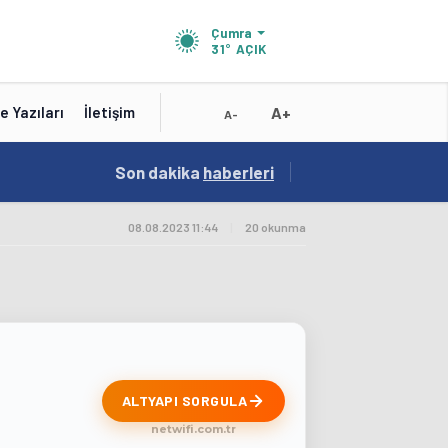
Çumra
31°
AÇIK
A+
e Yazıları
İletişim
A-
18:56
Son dakika
/
haberleri
Karatay Belediye Başkanı Kılca Yeni Projeleri
08.08.2023 11:44
|
20 okunma
ALTYAPI SORGULA
netwifi.com.tr