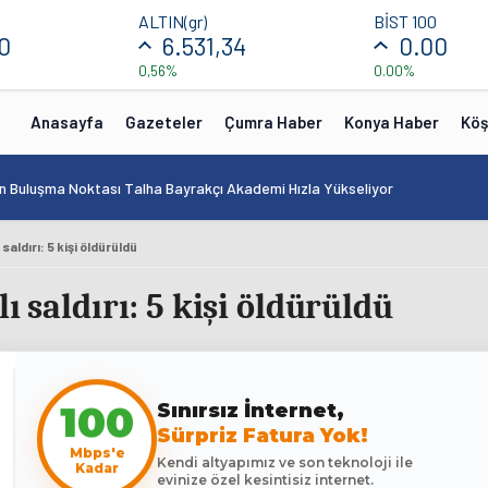
ALTIN(gr)
BİST 100
0
6.531,34
0.00
0,56%
0.00%
Anasayfa
Gazeteler
Çumra Haber
Konya Haber
Köş
in Buluşma Noktası Talha Bayrakçı Akademi Hızla Yükseliyor
saldırı: 5 kişi öldürüldü
ı saldırı: 5 kişi öldürüldü
Sınırsız İnternet,
100
Sürpriz Fatura Yok!
Mbps'e
Kendi altyapımız ve son teknoloji ile
Kadar
evinize özel kesintisiz internet.