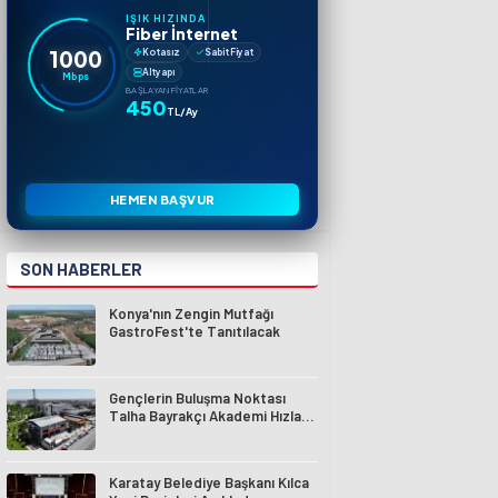
IŞIK HIZINDA
Fiber İnternet
1000
Kotasız
Sabit Fiyat
Altyapı
Mbps
BAŞLAYAN FIYATLAR
450
TL/Ay
HEMEN BAŞVUR
SON HABERLER
Konya'nın Zengin Mutfağı
GastroFest'te Tanıtılacak
Gençlerin Buluşma Noktası
Talha Bayrakçı Akademi Hızla
Yükseliyor
Karatay Belediye Başkanı Kılca