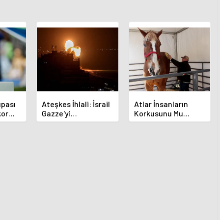
pası
Ateşkes İhlali: İsrail
Atlar İnsanların
kor
Gazze'yi
Korkusunu Mu
Bombalamaya
Hissediyor? Yeni
Devam Ediyor
Araştırma