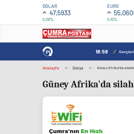
DOLAR
EURO
47,5933
55,060
0,06%
0,10%
18:58
/
ılacak
Gençler
Anasayfa
»
Dünya
»
Güney Afrika'da silahlı 
Güney Afrika'da silahl
Çumra'nın
En Hızlı