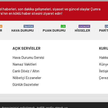
 haberleri, son dakika gelişmeleri, siyaset ve güncel olaylar Çumra
a'nın en köklü haber sitesini ziyaret edin!
ÜK
TAHMİNİ
LİG
EKONOMİ
E
ER
HAVA DURUMU
PUAN DURUMU
HISSELER
PARI
AÇIK SERVİSLER
KUR
Hava Durumu Servisi
Hakkı
Namaz Vakitleri
Künye 
Canlı Döviz / Altın
İletiş
Nöbetçi Eczaneler
Çerez 
Günlük Gazeteler
e Haritası
RSS Kaynağı
Çumra Postası
@cumra_posta
 deneyiminizi geliştirmek, trafiği analiz etmek ve