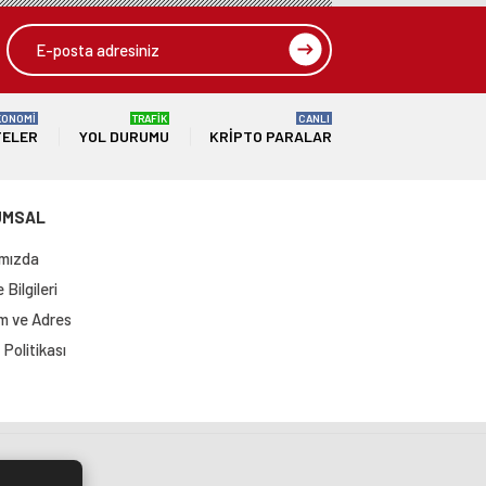
KONOMİ
TRAFİK
CANLI
TELER
YOL DURUMU
KRIPTO PARALAR
UMSAL
mızda
Bilgileri
im ve Adres
Politikası
si