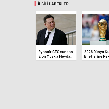
İLGILI HABERLER
Ryanair CEO'sundan
2026 Dünya Ku
Elon Musk'a Meydan
Biletlerine Re
Okuma
Başvuru!