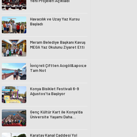
Yeni Projeleri Açıkladı
Havacılık ve Uzay Yaz Kursu
Başladı
Meram Belediye Başkanı Kavuş
MEGA Yaz Okulunu Ziyaret Etti
İsviçreli Çiftten Acıgöl&apos;e
Tam Not
Konya Bisiklet Festivali 6-9
Ağustos'ta Başlıyor
Genç Kültür Kart ile Konya'da
Üniversite Yaşamı Daha
Avantajlı
Karatay Kanal Caddesi Yol