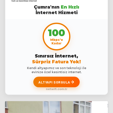
Çumra'nın
En Hızlı
İnternet Hizmeti
100
Mbps'e
Kadar
Sınırsız İnternet,
Sürpriz Fatura Yok!
Kendi altyapımız ve son teknoloji ile
evinize özel kesintisiz internet.
ALTYAPI SORGULA
netwifi.com.tr