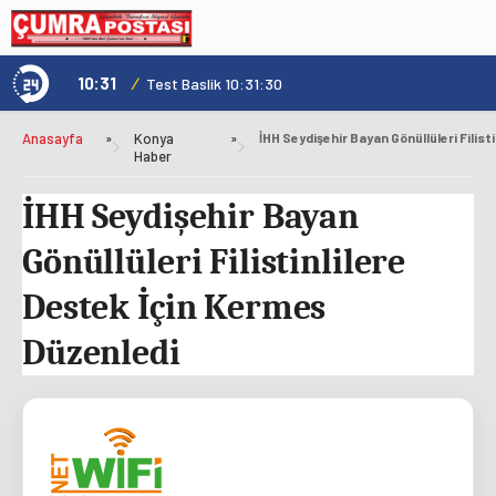
10:31
/
1
Genç Kültür Kart ile Konya'da Üniversite Yaşamı Daha Avantajlı
Test Baslik 10:31:30
Anasayfa
»
Konya
»
Haber
İHH Seydişehir Bayan
Gönüllüleri Filistinlilere
Destek İçin Kermes
Düzenledi