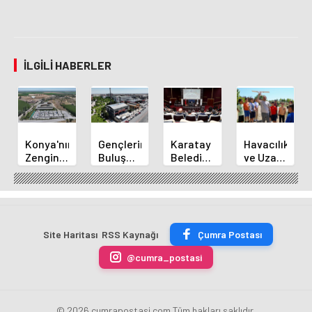
İLGILI HABERLER
Konya'nın
Gençlerin
Karatay
Havacılık
Zengin
Buluşma
Belediye
ve Uzay
Mutfağı
Noktası
Başkanı
Yaz
GastroFest'te
Talha
Kılca
Kursu
Tanıtılacak
Bayrakçı
Yeni
Başladı
Akademi
Projeleri
Hızla
Açıkladı
Site Haritası
RSS Kaynağı
Çumra Postası
Yükseliyor
@cumra_postasi
© 2026 cumrapostasi.com Tüm hakları saklıdır.