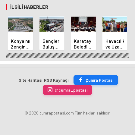
İLGILI HABERLER
Konya'nın
Gençlerin
Karatay
Havacılık
Zengin
Buluşma
Belediye
ve Uzay
Mutfağı
Noktası
Başkanı
Yaz
GastroFest'te
Talha
Kılca
Kursu
Tanıtılacak
Bayrakçı
Yeni
Başladı
Akademi
Projeleri
Hızla
Açıkladı
Site Haritası
RSS Kaynağı
Çumra Postası
Yükseliyor
@cumra_postasi
© 2026 cumrapostasi.com Tüm hakları saklıdır.