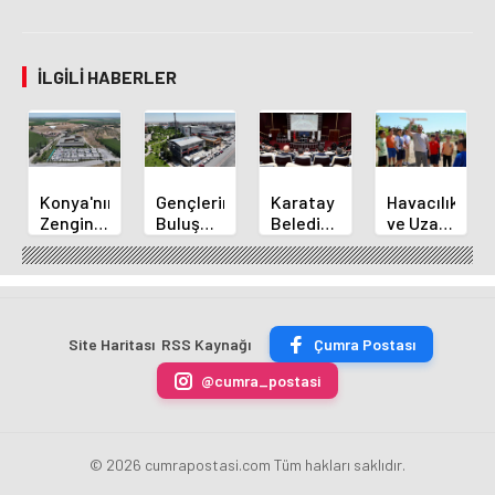
İLGILI HABERLER
Konya'nın
Gençlerin
Karatay
Havacılık
Zengin
Buluşma
Belediye
ve Uzay
Mutfağı
Noktası
Başkanı
Yaz
GastroFest'te
Talha
Kılca
Kursu
Tanıtılacak
Bayrakçı
Yeni
Başladı
Akademi
Projeleri
Hızla
Açıkladı
Site Haritası
RSS Kaynağı
Çumra Postası
Yükseliyor
@cumra_postasi
© 2026 cumrapostasi.com Tüm hakları saklıdır.