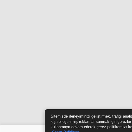
Sitemizde deneyiminizi geliştirmek, trafiği anal
kişiselleştirilmiş reklamlar sunmak için çerezler
kullanmaya devam ederek çerez politikamızı ka