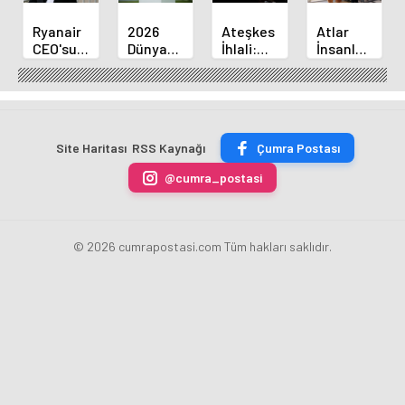
Ryanair
2026
Ateşkes
Atlar
CEO'sundan
Dünya
İhlali:
İnsanların
Elon
Kupası
İsrail
Korkusunu
Musk'a
Biletlerine
Gazze'yi
Mu
Meydan
Rekor
Bombalamaya
Hissediyor?
Okuma
Başvuru!
Devam
Yeni
Ediyor
Araştırma
Site Haritası
RSS Kaynağı
Çumra Postası
@cumra_postasi
© 2026 cumrapostasi.com Tüm hakları saklıdır.