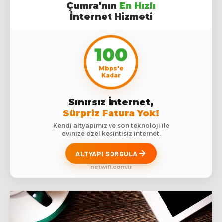
Çumra'nın
En Hızlı
İnternet Hizmeti
100
Mbps'e
Kadar
Sınırsız İnternet,
Sürpriz Fatura Yok!
Kendi altyapımız ve son teknoloji ile
evinize özel kesintisiz internet.
ALTYAPI SORGULA
netwifi.com.tr