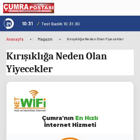
10:31
/
1
Genç Kültür Kart ile Konya'da Üniversite Yaşamı Daha Avantajlı
Test Baslik 10:31:30
Anasayfa
»
Magazin
»
Kırışıklığa Neden Olan Yiyecekler
Kırışıklığa Neden Olan
Yiyecekler
Çumra'nın
En Hızlı
İnternet Hizmeti