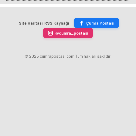
Sanatçısı
iddia
eden
kızdı,
Jahida
edilen
Emina
sonra
Wehbe
Ahmet
Jahovic
özür
Konser
Kural
iddiası!
diledi!
Site Haritası
RSS Kaynağı
Çumra Postası
İçin
yeniden
Konya’ya
yargılanacak
@cumra_postasi
Geldi
© 2026 cumrapostasi.com Tüm hakları saklıdır.