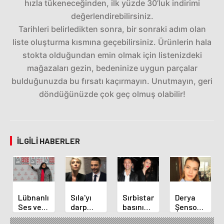
hızla tükeneceğinden, ilk yüzde 30’luk indirimi
değerlendirebilirsiniz.
Tarihleri belirledikten sonra, bir sonraki adım olan
liste oluşturma kısmına geçebilirsiniz. Ürünlerin hala
stokta olduğundan emin olmak için listenizdeki
mağazaları gezin, bedeninize uygun parçalar
bulduğunuzda bu fırsatı kaçırmayın. Unutmayın, geri
döndüğünüzde çok geç olmuş olabilir!
İLGILI HABERLER
Lübnanlı
Sıla'yı
Sırbistan
Derya
Ses ve
darp
basınından
Şensoy
Sinema
ettiği
şoke
önce