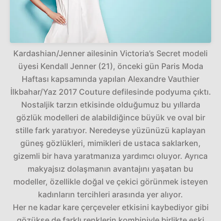
Kardashian/Jenner ailesinin Victoria’s Secret modeli
üyesi Kendall Jenner (21), önceki gün Paris Moda
Haftası kapsamında yapılan Alexandre Vauthier
İlkbahar/Yaz 2017 Couture defilesinde podyuma çıktı.
Nostaljik tarzın etkisinde olduğumuz bu yıllarda
gözlük modelleri de alabildiğince büyük ve oval bir
stille fark yaratıyor. Neredeyse yüzünüzü kaplayan
güneş gözlükleri, mimikleri de ustaca saklarken,
gizemli bir hava yaratmanıza yardımcı oluyor. Ayrıca
makyajsız dolaşmanın avantajını yaşatan bu
modeller, özellikle doğal ve çekici görünmek isteyen
kadınların tercihleri arasında yer alıyor.
Her ne kadar kare çerçeveler etkisini kaybediyor gibi
gözükse de farklı renklerin kombiniyle birlikte eski