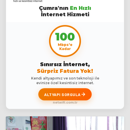
Çumra'nın
En Hızlı
İnternet Hizmeti
100
Mbps'e
Kadar
Sınırsız İnternet,
Sürpriz Fatura Yok!
Kendi altyapımız ve son teknoloji ile
evinize özel kesintisiz internet.
ALTYAPI SORGULA
netwifi.com.tr