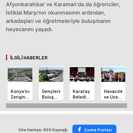
Afyonkarahisar ve Karaman'da da öğrenciler,
İstiklal Marşı'nın okunmasının ardından,
arkadaşları ve öğretmeleriyle buluşmanın
heyecanını yaşadı.
İLGILI HABERLER
Konya'nın
Gençlerin
Karatay
Havacılık
Zengin
Buluşma
Belediye
ve Uzay
Mutfağı
Noktası
Başkanı
Yaz
GastroFest'te
Talha
Kılca
Kursu
Tanıtılacak
Bayrakçı
Yeni
Başladı
Akademi
Projeleri
Hızla
Açıkladı
Site Haritası
RSS Kaynağı
Çumra Postası
Yükseliyor