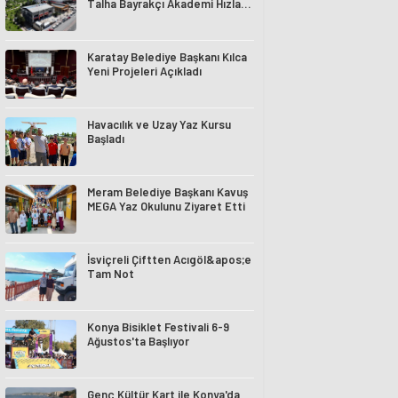
Talha Bayrakçı Akademi Hızla
Yükseliyor
Karatay Belediye Başkanı Kılca
Yeni Projeleri Açıkladı
Havacılık ve Uzay Yaz Kursu
Başladı
Meram Belediye Başkanı Kavuş
MEGA Yaz Okulunu Ziyaret Etti
İsviçreli Çiftten Acıgöl&apos;e
Tam Not
Konya Bisiklet Festivali 6-9
Ağustos'ta Başlıyor
Genç Kültür Kart ile Konya'da