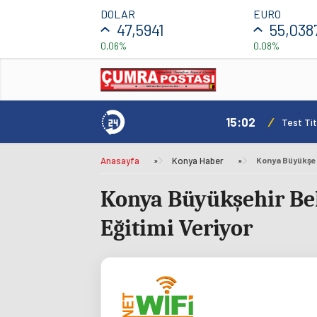
DOLAR
EURO
47,5941
55,038
0,06%
0,08%
15:02
/
arı Sürüyor
Test Tit
Anasayfa
»
Konya Haber
»
Konya Büyükşehir Bel
Eğitimi Veriyor