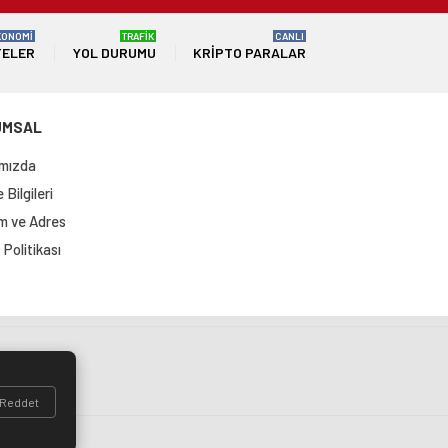
KONOMİ
TRAFİK
CANLI
TELER
YOL DURUMU
KRIPTO PARALAR
UMSAL
mızda
Bilgileri
im ve Adres
Politikası
si
Reddet