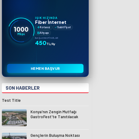
IŞIK HIZINDA
Fiber İnternet
1000
Kotasız
Sabit Fiyat
Altyapı
Mbps
BAŞLAYAN FIYATLAR
450
TL/Ay
HEMEN BAŞVUR
SON HABERLER
Test Title
Konya'nın Zengin Mutfağı
GastroFest'te Tanıtılacak
Gençlerin Buluşma Noktası