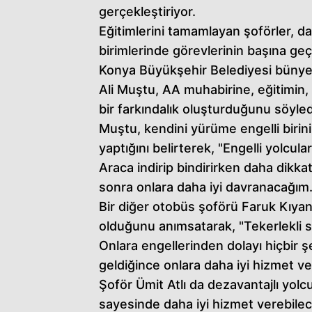
gerçekleştiriyor.
Eğitimlerini tamamlayan şoförler, da
birimlerinde görevlerinin başına geç
Konya Büyükşehir Belediyesi bünyes
Ali Muştu, AA muhabirine, eğitimin,
bir farkındalık oluşturduğunu söyled
Muştu, kendini yürüme engelli birin
yaptığını belirterek, "Engelli yolcul
Araca indirip bindirirken daha dikk
sonra onlara daha iyi davranacağım.
Bir diğer otobüs şoförü Faruk Kıyanç
olduğunu anımsatarak, "Tekerlekli 
Onlara engellerinden dolayı hiçbir ş
geldiğince onlara daha iyi hizmet v
Şoför Ümit Atlı da dezavantajlı yolcul
sayesinde daha iyi hizmet verebilecek