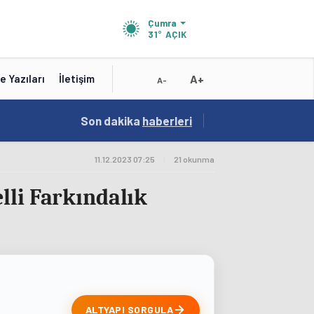
Çumra
31°
AÇIK
A+
e Yazıları
İletişim
A-
19:01
Son dakika
/
haberleri
Konya'nın Zengin Mutfağı GastroFest'te Tanıt
11.12.2023 07:25
|
21 okunma
lli Farkındalık
ALTYAPI SORGULA