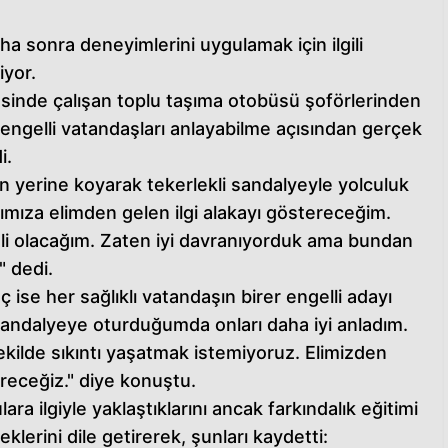
ha sonra deneyimlerini uygulamak için ilgili
iyor.
inde çalışan toplu taşıma otobüsü şoförlerinden
 engelli vatandaşları anlayabilme açısından gerçek
i.
in yerine koyarak tekerlekli sandalyeyle yolculuk
arımıza elimden gelen ilgi alakayı göstereceğim.
atli olacağım. Zaten iyi davranıyorduk ama bundan
" dedi.
 ise her sağlıklı vatandaşın birer engelli adayı
sandalyeye oturduğumda onları daha iyi anladım.
ekilde sıkıntı yaşatmak istemiyoruz. Elimizden
ereceğiz." diye konuştu.
ara ilgiyle yaklaştıklarını ancak farkındalık eğitimi
lerini dile getirerek, şunları kaydetti: