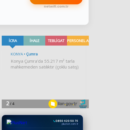
netwifi.com.tr
0850 420 50 75
plusnet.com.tr