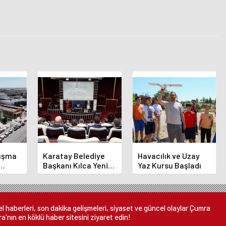
luşma
Karatay Belediye
Havacılık ve Uzay
Başkanı Kılca Yeni
Yaz Kursu Başladı
demi
Projeleri Açıkladı
or
 haberleri, son dakika gelişmeleri, siyaset ve güncel olaylar Çumra
a'nın en köklü haber sitesini ziyaret edin!