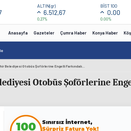
ALTIN(gr)
BİST 100
7
6.512,67
0.00
0,27%
0.00%
Anasayfa
Gazeteler
Çumra Haber
Konya Haber
Köş
le
Konya Büyükşehir Belediyesi Otobüs Şoförlerine Engelli Farkındalık Eğitimi Veriyor
ediyesi Otobüs Şoförlerine Enge
100
Sınırsız İnternet,
Sürpriz Fatura Yok!