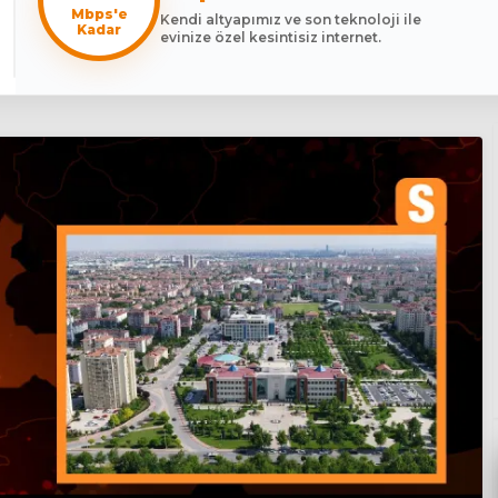
Mbps'e
Kendi altyapımız ve son teknoloji ile
Kadar
evinize özel kesintisiz internet.