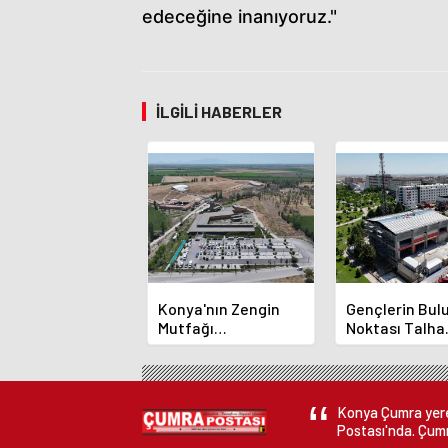
edeceğine inanıyoruz."
İLGILI HABERLER
Konya'nın Zengin
Gençlerin Bu
Mutfağı
Noktası Talha
GastroFest'te
Bayrakçı Aka
Tanıtılacak
Hızla Yükseliy
Konya Çumra yerel
Postası'nda. Çumr