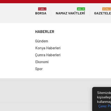
CANLI
ANLIK
GÜNL
BORSA
NAMAZ VAKITLERI
GAZETEL
HABERLER
Gündem
Konya Haberleri
Çumra Haberleri
Ekonomi
Spor
Sit
Sitemizde
kişiselleş
kullanmay
Çerez Po