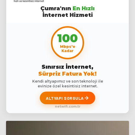
Çumra'nın
En Hızlı
İnternet Hizmeti
100
Mbps'e
Kadar
Sınırsız İnternet,
Sürpriz Fatura Yok!
Kendi altyapımız ve son teknoloji ile
evinize özel kesintisiz internet.
ALTYAPI SORGULA
netwifi.com.tr