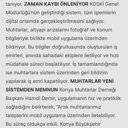
tanıyor.
ZAMAN KAYBI ÖNLENİYOR
KOSKİ Genel
b
Müdürlüğü’nün geliştirdiği sistem, tüm işlemlerin
e
dijital ortamda gerçekleştirilmesini sağlıyor.
y
Muhtarlar, altyapı arızalarını fotoğraf ve konum
l
bilgileriyle birlikte mobil uygulama üzerinden
i
bildiriyor. Bu bilgiler doğrultusunda oluşturulan iş
k
emirleri, anında sahadaki ekiplere iletiliyor ve hızlı
d
müdahale süreci başlatılıyor. İş tamamlandığında
u
ise muhtarlara sistem üzerinden geri bildirim
z
yapılarak iş emri kapatılıyor.
MUHTARLAR YENİ
u
SİSTEMDEN MEMNUN
Konya Muhtarlar Derneği
a
Başkanı Hamdi Demir, uygulamanın hız ve pratiklik
d
sağladığını belirterek, “Artık muhtarlarımız
a
taleplerini mobil uygulama üzerinden iletebiliyor.
k
Bu süreç oldukça etkili. Konya Büyükşehir