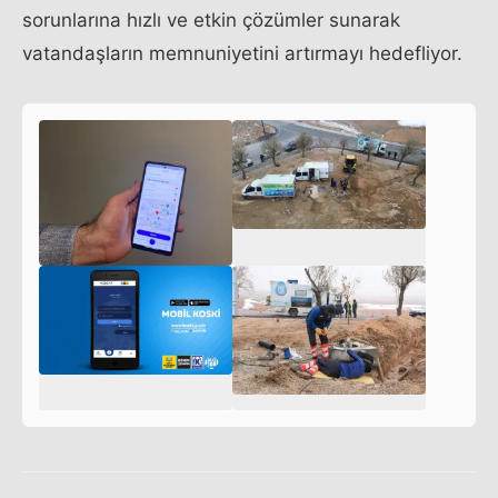
c
sorunlarına hızlı ve etkin çözümler sunarak
o
vatandaşların memnuniyetini artırmayı hedefliyor.
m
v
y
r
e
c
.
c
o
m