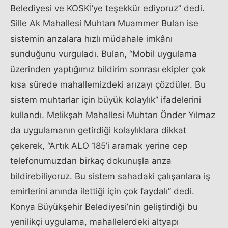
l
Belediyesi ve KOSKİ’ye teşekkür ediyoruz” dedi.
i
Sille Ak Mahallesi Muhtarı Muammer Bulan ise
k
sistemin arızalara hızlı müdahale imkânı
.
sunduğunu vurguladı. Bulan, “Mobil uygulama
c
üzerinden yaptığımız bildirim sonrası ekipler çok
o
kısa sürede mahallemizdeki arızayı çözdüler. Bu
m
sistem muhtarlar için büyük kolaylık” ifadelerini
r
kullandı. Melikşah Mahallesi Muhtarı Önder Yılmaz
u
da uygulamanın getirdiği kolaylıklara dikkat
s
çekerek, “Artık ALO 185’i aramak yerine cep
i
telefonumuzdan birkaç dokunuşla arıza
g
bildirebiliyoruz. Bu sistem sahadaki çalışanlara iş
r
emirlerini anında ilettiği için çok faydalı” dedi.
y
Konya Büyükşehir Belediyesi’nin geliştirdiği bu
.
yenilikçi uygulama, mahallelerdeki altyapı