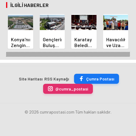
İLGILI HABERLER
Konya'nın
Gençlerin
Karatay
Havacılık
Zengin
Buluşma
Belediye
ve Uzay
Mutfağı
Noktası
Başkanı
Yaz
GastroFest'te
Talha
Kılca
Kursu
Tanıtılacak
Bayrakçı
Yeni
Başladı
Akademi
Projeleri
Hızla
Açıkladı
Site Haritası
RSS Kaynağı
Çumra Postası
Yükseliyor
@cumra_postasi
© 2026 cumrapostasi.com Tüm hakları saklıdır.