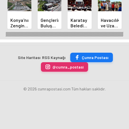
Konya'nın
Gençlerin
Karatay
Havacılık
Zengin
Buluşma
Belediye
ve Uzay
Mutfağı
Noktası
Başkanı
Yaz
GastroFest'te
Talha
Kılca
Kursu
Tanıtılacak
Bayrakçı
Yeni
Başladı
Akademi
Projeleri
Hızla
Açıkladı
Site Haritası
RSS Kaynağı
Çumra Postası
Yükseliyor
@cumra_postasi
© 2026 cumrapostasi.com Tüm hakları saklıdır.