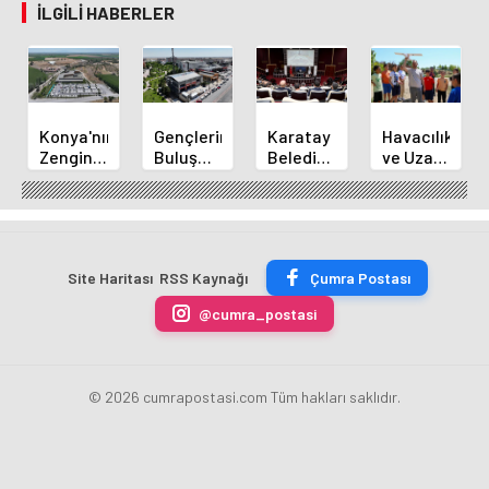
İLGILI HABERLER
Konya'nın
Gençlerin
Karatay
Havacılık
Zengin
Buluşma
Belediye
ve Uzay
Mutfağı
Noktası
Başkanı
Yaz
GastroFest'te
Talha
Kılca
Kursu
Tanıtılacak
Bayrakçı
Yeni
Başladı
Akademi
Projeleri
Hızla
Açıkladı
Site Haritası
RSS Kaynağı
Çumra Postası
Yükseliyor
@cumra_postasi
© 2026 cumrapostasi.com Tüm hakları saklıdır.