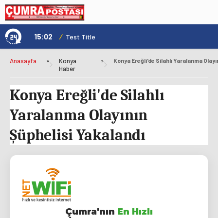
15:02
/
1
Test Title
Anasayfa
»
Konya
»
Haber
Konya Ereğli'de Silahlı
Yaralanma Olayının
Şüphelisi Yakalandı
Çumra'nın
En Hızlı