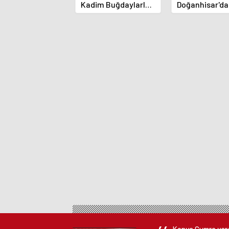
Kadim Buğdaylarla
Doğanhisar'da
Geleceğin Tarımına
Biçerdöver
Yön Veriyor
Denetimleri S