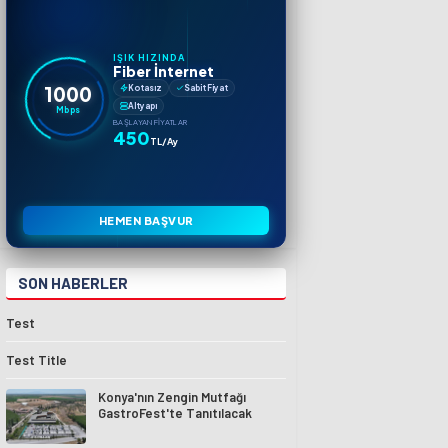
IŞIK HIZINDA
Fiber İnternet
1000
Kotasız
Sabit Fiyat
Altyapı
Mbps
BAŞLAYAN FIYATLAR
450
TL/Ay
HEMEN BAŞVUR
SON HABERLER
Test
Test Title
Konya'nın Zengin Mutfağı
GastroFest'te Tanıtılacak