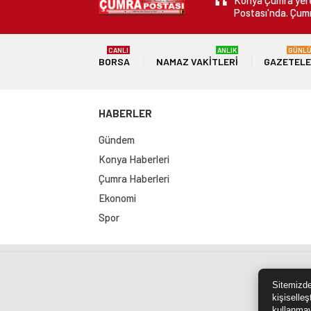
Konya Çumra yerel
Postası'nda. Çumr
CANLI
ANLIK
GÜNL
BORSA
NAMAZ VAKITLERI
GAZETEL
HABERLER
Gündem
Konya Haberleri
Çumra Haberleri
Ekonomi
Spor
Sit
Sitemizde
kişiselleş
kullanmay