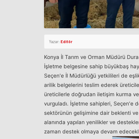
Yazar:
Editör
Konya İl Tarım ve Orman Müdürü Duran
İşletme belgesine sahip büyükbaş hayvan
Seçen'e İl Müdürlüğü yetkilileri de eşli
arilik belgelerini teslim ederek üreticil
üreticilerle doğrudan iletişim kurma 
vurguladı. İşletme sahipleri, Seçen'e 
sektörünün gelişimine dair beklenti ve 
alanında yapılan yenilikler ve destekle
zaman destek olmaya devam edecekleri