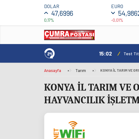
DOLAR
EURO
47,6996
54,986
0,17%
-0,01%
15:02
/
Test Tit
Anasayfa
»
Tarım
»
KONYA İL TARIM VE
HAYVANCILIK İŞLETM