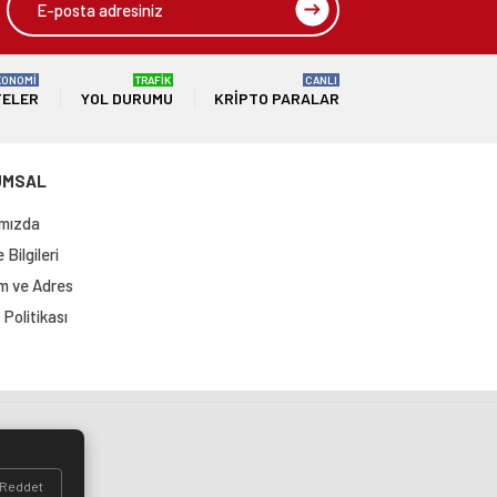
KONOMİ
TRAFİK
CANLI
TELER
YOL DURUMU
KRIPTO PARALAR
UMSAL
mızda
Bilgileri
im ve Adres
Politikası
si
Reddet