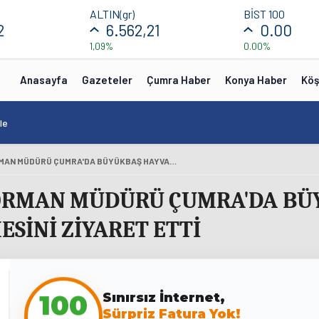
ALTIN(gr)
BİST 100
2
6.562,21
0.00
1,09%
0.00%
Anasayfa
Gazeteler
Çumra Haber
Konya Haber
Köş
le
KONYA İL TARIM VE ORMAN MÜDÜRÜ ÇUMRA'DA BÜYÜKBAŞ HAYVANCILIK İŞLETMESİNİ ZİYARET ETTİ
 ORMAN MÜDÜRÜ ÇUMRA'DA B
ESİNİ ZİYARET ETTİ
Sınırsız İnternet,
100
Sürpriz Fatura Yok!