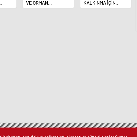
VE ORMAN
KALKINMA İÇİN
MÜDÜRLÜĞÜ,
ÇİFTÇİYE 808
ürüyor
ÜRETİCİLERİN
MİLYON LİRA
SORULARINI
DESTEK
YANITLADI