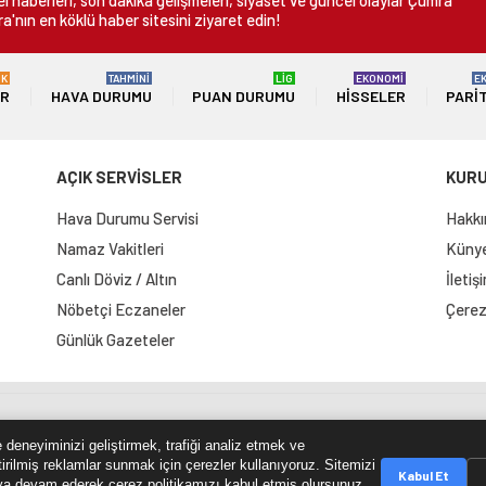
 haberleri, son dakika gelişmeleri, siyaset ve güncel olaylar Çumra
a'nın en köklü haber sitesini ziyaret edin!
ÜK
TAHMİNİ
LİG
EKONOMİ
E
ER
HAVA DURUMU
PUAN DURUMU
HISSELER
PARI
AÇIK SERVİSLER
KUR
Hava Durumu Servisi
Hakkı
Namaz Vakitleri
Künye 
Canlı Döviz / Altın
İletiş
Nöbetçi Eczaneler
Çerez 
Günlük Gazeteler
e Haritası
RSS Kaynağı
Çumra Postası
@cumra_posta
 deneyiminizi geliştirmek, trafiği analiz etmek ve
tirilmiş reklamlar sunmak için çerezler kullanıyoruz. Sitemizi
Kabul Et
a devam ederek çerez politikamızı kabul etmiş olursunuz.