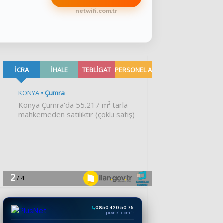
netwifi.com.tr
0850 420 50 75
plusnet.com.tr