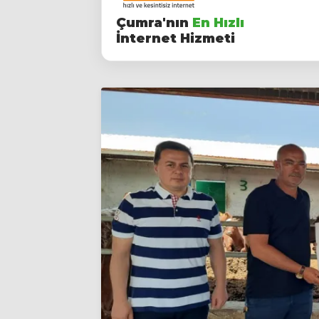
Çumra'nın
En Hızlı
İnternet Hizmeti