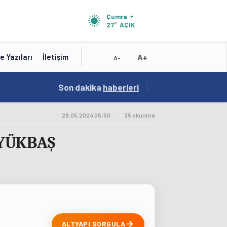
Çumra
27°
AÇIK
A+
e Yazıları
İletişim
A-
19:01
Son dakika
/
haberleri
Konya'nın Zengin Mutfağı GastroFest'te Tanıt
28.05.2024 05:50
|
35 okunma
ÜYÜKBAŞ
ALTYAPI SORGULA