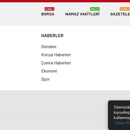
CANLI
ANLIK
GÜNL
BORSA
NAMAZ VAKITLERI
GAZETEL
HABERLER
Gündem
Konya Haberleri
Çumra Haberleri
Ekonomi
Spor
Sit
Sitemizde
kişiselleş
kullanmay
Çerez Po