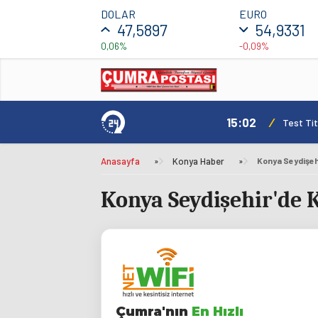
DOLAR
EURO
47,5897
54,9331
0,06%
-0,09%
15:02
/
Test Tit
Anasayfa
»
Konya Haber
»
Konya Seydişehi
Konya Seydişehir'de K
Çumra'nın
En Hızlı