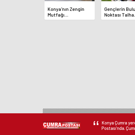
Konya'nın Zengin
Gençlerin Bu
Mutfağı
Noktası Talha
GastroFest'te
Bayrakçı Aka
Tanıtılacak
Hızla Yükseliy
Konya Çumra yerel
Postası'nda. Çumr