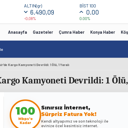
ALTIN(gr)
BİST 100
6.490,09
0.00
-0,08%
0.00%
Anasayfa
Gazeteler
Çumra Haber
Konya Haber
Köş
le
r'de Kargo Kamyoneti Devrildi: 1 Ölü, 1 Yaralı
argo Kamyoneti Devrildi: 1 Ölü, 
100
Sınırsız İnternet,
Sürpriz Fatura Yok!
Mbps'e
Kendi altyapımız ve son teknoloji ile
Kadar
evinize özel kesintisiz internet.