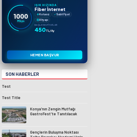
IŞIK HIZINDA
Fiber İnternet
1000
Kotasız
Sabit Fiyat
Altyapı
Mbps
BAŞLAYAN FIYATLAR
450
TL/Ay
HEMEN BAŞVUR
SON HABERLER
Test
Test Title
Konya'nın Zengin Mutfağı
GastroFest'te Tanıtılacak
Gençlerin Buluşma Noktası