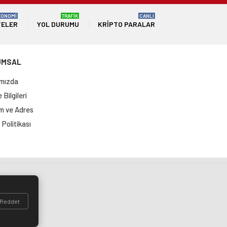
KONOMİ
TRAFİK
CANLI
TELER
YOL DURUMU
KRIPTO PARALAR
UMSAL
mızda
Bilgileri
im ve Adres
Politikası
si
Reddet