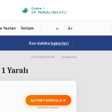
Çumra
29°
PARÇALI BULUTLU
A+
e Yazıları
İletişim
A-
19:01
Son dakika
/
haberleri
Konya'nın Zengin Mutfağı GastroFest'te Tanıt
24.01.2024 20:25
|
24 okunma
1 Yaralı
ALTYAPI SORGULA
netwifi.com.tr