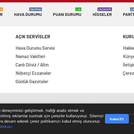
ÜK
TAHMİNİ
LİG
EKONOMİ
E
ER
HAVA DURUMU
PUAN DURUMU
HISSELER
PARI
AÇIK SERVİSLER
KUR
Hava Durumu Servisi
Hakkı
Namaz Vakitleri
Künye 
Canlı Döviz / Altın
İletiş
Nöbetçi Eczaneler
Çerez 
Günlük Gazeteler
e Haritası
RSS Kaynağı
Çumra Postası
@cumra_posta
 deneyiminizi geliştirmek, trafiği analiz etmek ve
tirilmiş reklamlar sunmak için çerezler kullanıyoruz. Sitemizi
Kabul Et
a devam ederek çerez politikamızı kabul etmiş olursunuz.
litikası
© 2026 cumrapostasi.com Tüm hakları saklıdır.