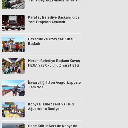
Talha Bayrakçı Akademi Hızla
Yükseliyor
Karatay Belediye Başkanı Kılca
Yeni Projeleri Açıkladı
Havacılık ve Uzay Yaz Kursu
Başladı
Meram Belediye Başkanı Kavuş
MEGA Yaz Okulunu Ziyaret Etti
İsviçreli Çiftten Acıgöl&apos;e
Tam Not
Konya Bisiklet Festivali 6-9
Ağustos'ta Başlıyor
Genç Kültür Kart ile Konya'da