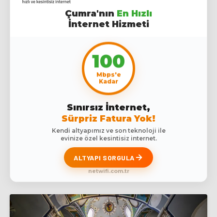
Çumra'nın
En Hızlı
İnternet Hizmeti
100
Mbps'e
Kadar
Sınırsız İnternet,
Sürpriz Fatura Yok!
Kendi altyapımız ve son teknoloji ile
evinize özel kesintisiz internet.
ALTYAPI SORGULA
netwifi.com.tr