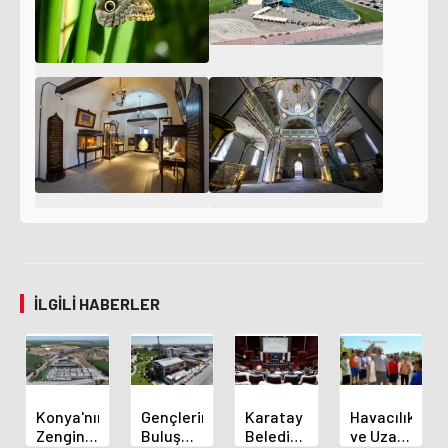
İLGILI HABERLER
Konya'nın
Gençlerin
Karatay
Havacılık
Zengin
Buluşma
Belediye
ve Uzay