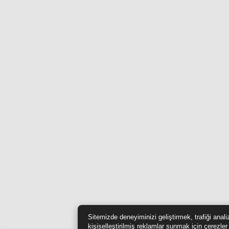
Sitemizde deneyiminizi geliştirmek, trafiği anal
kişiselleştirilmiş reklamlar sunmak için çerezler