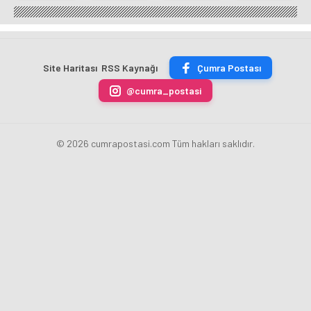
Mutfağı
Noktası
Başkanı
Yaz
GastroFest'te
Talha
Kılca
Kursu
Tanıtılacak
Bayrakçı
Yeni
Başladı
Akademi
Projeleri
Hızla
Açıkladı
Site Haritası
RSS Kaynağı
Çumra Postası
Yükseliyor
@cumra_postasi
© 2026 cumrapostasi.com Tüm hakları saklıdır.