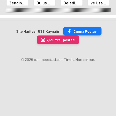
Zengin
Buluşma
Belediye
ve Uzay
Mutfağı
Noktası
Başkanı
Yaz
GastroFest'te
Talha
Kılca
Kursu
Tanıtılacak
Bayrakçı
Yeni
Başladı
Akademi
Projeleri
Hızla
Açıkladı
Site Haritası
RSS Kaynağı
Çumra Postası
Yükseliyor
@cumra_postasi
© 2026 cumrapostasi.com Tüm hakları saklıdır.