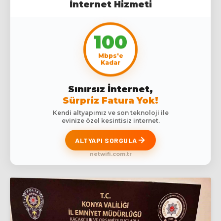
İnternet Hizmeti
100
Mbps'e
Kadar
Sınırsız İnternet,
Sürpriz Fatura Yok!
Kendi altyapımız ve son teknoloji ile
evinize özel kesintisiz internet.
ALTYAPI SORGULA
netwifi.com.tr