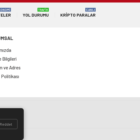
KONOMİ
TRAFİK
CANLI
TELER
YOL DURUMU
KRIPTO PARALAR
UMSAL
mızda
Bilgileri
im ve Adres
Politikası
si
Reddet