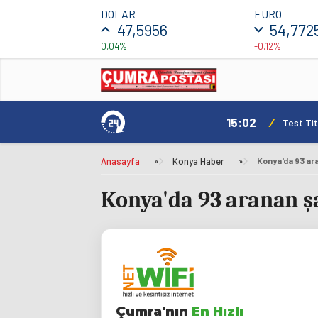
DOLAR
EURO
47,5956
54,772
0,04%
-0,12%
15:02
/
Test Tit
Anasayfa
»
Konya Haber
»
Konya'da 93 ar
Konya'da 93 aranan ş
Çumra'nın
En Hızlı