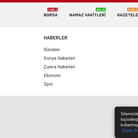
CANLI
ANLIK
GÜNL
BORSA
NAMAZ VAKITLERI
GAZETEL
HABERLER
Gündem
Konya Haberleri
Çumra Haberleri
Ekonomi
Spor
Sit
Sitemizde
kişiselleş
kullanmay
Çerez Po