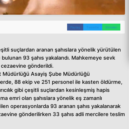
Paylaş
Tweetle
Gönder
eşitli suçlardan aranan şahıslara yönelik yürütülen
rı bulunan 93 şahıs yakalandı. Mahkemeye sevk
 cezaevine gönderildi.
yet Müdürlüğü Asayiş Şube Müdürlüğü
erde, 88 ekip ve 251 personel ile kasten öldürme,
rıcılık gibi çeşitli suçlardan kesinleşmiş hapis
ma emri olan şahıslara yönelik eş zamanlı
ilen operasyonlarda 93 aranan şahıs yakalanarak
ezaevine gönderilirken 33 şahıs adli mercilere teslim