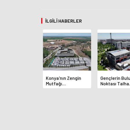
İLGILI HABERLER
Konya'nın Zengin
Gençlerin Bu
Mutfağı
Noktası Talha
GastroFest'te
Bayrakçı Aka
Tanıtılacak
Hızla Yükseliy