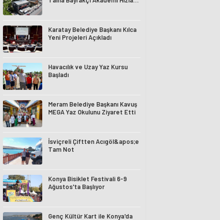
Talha Bayrakçı Akademi Hızla
Yükseliyor
Karatay Belediye Başkanı Kılca
Yeni Projeleri Açıkladı
Havacılık ve Uzay Yaz Kursu
Başladı
Meram Belediye Başkanı Kavuş
MEGA Yaz Okulunu Ziyaret Etti
İsviçreli Çiftten Acıgöl&apos;e
Tam Not
Konya Bisiklet Festivali 6-9
Ağustos'ta Başlıyor
Genç Kültür Kart ile Konya'da