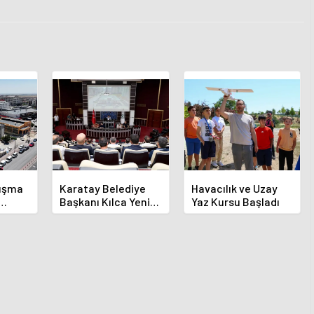
luşma
Karatay Belediye
Havacılık ve Uzay
Başkanı Kılca Yeni
Yaz Kursu Başladı
demi
Projeleri Açıkladı
or