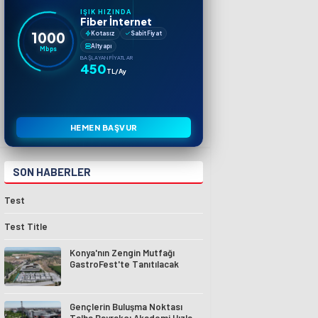
IŞIK HIZINDA
Fiber İnternet
1000
Kotasız
Sabit Fiyat
Altyapı
Mbps
BAŞLAYAN FIYATLAR
450
TL/Ay
HEMEN BAŞVUR
SON HABERLER
Test
Test Title
Konya'nın Zengin Mutfağı
GastroFest'te Tanıtılacak
Gençlerin Buluşma Noktası