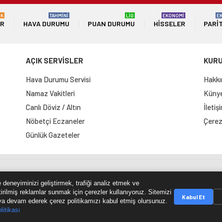
ÜK
TAHMİNİ
LİG
EKONOMİ
E
ER
HAVA DURUMU
PUAN DURUMU
HISSELER
PARI
AÇIK SERVİSLER
KUR
Hava Durumu Servisi
Hakkı
Namaz Vakitleri
Künye 
Canlı Döviz / Altın
İletiş
Nöbetçi Eczaneler
Çerez 
Günlük Gazeteler
e Haritası
RSS Kaynağı
Çumra Postası
@cumra_posta
 deneyiminizi geliştirmek, trafiği analiz etmek ve
tirilmiş reklamlar sunmak için çerezler kullanıyoruz. Sitemizi
Kabul Et
a devam ederek çerez politikamızı kabul etmiş olursunuz.
litikası
© 2026 cumrapostasi.com Tüm hakları saklıdır.