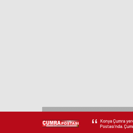
Konya Çumra yerel
Postası'nda. Çumr