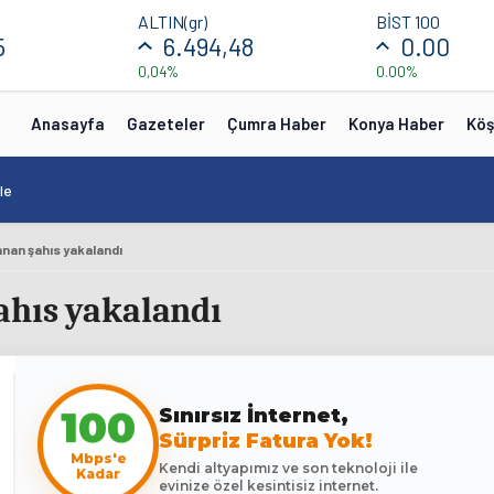
ALTIN(gr)
BİST 100
5
6.494,48
0.00
0,04%
0.00%
Anasayfa
Gazeteler
Çumra Haber
Konya Haber
Köş
le
anan şahıs yakalandı
ahıs yakalandı
100
Sınırsız İnternet,
Sürpriz Fatura Yok!
Mbps'e
Kendi altyapımız ve son teknoloji ile
Kadar
evinize özel kesintisiz internet.