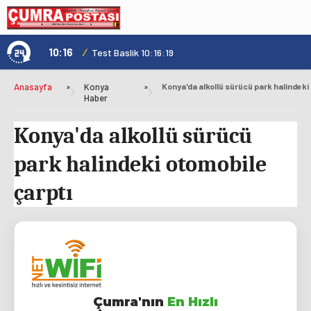
10:16
/
1
Test Baslik 10:16:19
Anasayfa
»
Konya
»
Haber
Konya'da alkollü sürücü
park halindeki otomobile
çarptı
Çumra'nın
En Hızlı