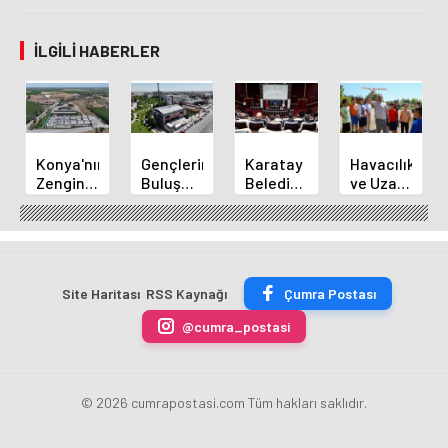
İLGILI HABERLER
Konya'nın
Gençlerin
Karatay
Havacılık
Zengin
Buluşma
Belediye
ve Uzay
Mutfağı
Noktası
Başkanı
Yaz
GastroFest'te
Talha
Kılca
Kursu
Tanıtılacak
Bayrakçı
Yeni
Başladı
Akademi
Projeleri
Hızla
Açıkladı
Site Haritası
RSS Kaynağı
Çumra Postası
Yükseliyor
@cumra_postasi
© 2026 cumrapostasi.com Tüm hakları saklıdır.