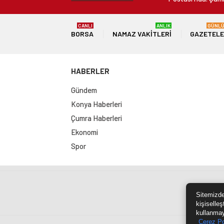
CANLI
ANLIK
GÜNL
BORSA
NAMAZ VAKITLERI
GAZETEL
HABERLER
Gündem
Konya Haberleri
Çumra Haberleri
Ekonomi
Spor
Sit
Sitemizde
kişiselleş
kullanmay
Çerez Po