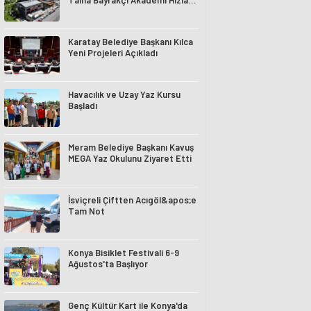
Talha Bayrakçı Akademi Hızla
Yükseliyor
Karatay Belediye Başkanı Kılca
Yeni Projeleri Açıkladı
Havacılık ve Uzay Yaz Kursu
Başladı
Meram Belediye Başkanı Kavuş
MEGA Yaz Okulunu Ziyaret Etti
İsviçreli Çiftten Acıgöl&apos;e
Tam Not
Konya Bisiklet Festivali 6-9
Ağustos'ta Başlıyor
Genç Kültür Kart ile Konya'da