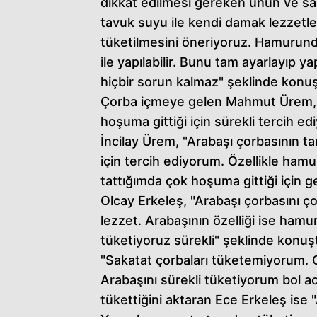
dikkat edilmesi gereken unun ve sa
tavuk suyu ile kendi damak lezzetler
tüketilmesini öneriyoruz. Hamurunda
ile yapılabilir. Bunu tam ayarlayıp y
hiçbir sorun kalmaz" şeklinde konuş
Çorba içmeye gelen Mahmut Ürem, "Y
hoşuma gittiği için sürekli tercih ed
İncilay Ürem, "Arabaşı çorbasının ta
için tercih ediyorum. Özellikle ham
tattığımda çok hoşuma gittiği için gel
Olcay Erkeleş, "Arabaşı çorbasını ç
lezzet. Arabaşının özelliği ise hamu
tüketiyoruz sürekli" şeklinde konuşt
"Sakatat çorbaları tüketemiyorum. 
Arabaşını sürekli tüketiyorum bol ac
tükettiğini aktaran Ece Erkeleş ise "