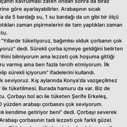
lçanın kavrulması zaten ondan sonra da biraz
ine göre ayarlayabilirler. Arabaşının sıcak
 da 5 bardağı su, 1 su bardağı da un gibi bir ölçü
aptıkları zaman pişirmelerini de tam yaptıkları zaman
tu.
ıllardır tüketiyoruz, bağımlısı olduk çorbanın çok
iyoruz" dedi. Sürekli çorba içmeye geldiğini belirten
rihini bilmiyorum ama lezzeti çok hoşuma gittiği
uru varmış ama ben fazla tercih etmiyorum. İlk
ip sürekli içiyorum" ifadelerini kullandı.
ok seviyoruz. Kış aylarında Konya'da vazgeçilmez
r ile tüketilmesi. Burada hamuru da var. Biz de
u. Çorbayı bol acı ile tüketen Şerife Erkeleş,
O yüzden arabaşı çorbasını çok seviyorum.
ılı kendime getiriyor beni" dedi. Çorbayı severek
Arabaşı çorbasının tadı lezzeti çok farklı güzel.