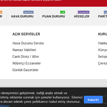
ÜK
TAHMİNİ
LİG
EKONOMİ
E
ER
HAVA DURUMU
PUAN DURUMU
HISSELER
PARI
AÇIK SERVİSLER
KUR
Hava Durumu Servisi
Hakkı
Namaz Vakitleri
Künye 
Canlı Döviz / Altın
İletiş
Nöbetçi Eczaneler
Çerez 
Günlük Gazeteler
e Haritası
RSS Kaynağı
Çumra Postası
@cumra_posta
 deneyiminizi geliştirmek, trafiği analiz etmek ve
tirilmiş reklamlar sunmak için çerezler kullanıyoruz. Sitemizi
Kabul Et
a devam ederek çerez politikamızı kabul etmiş olursunuz.
litikası