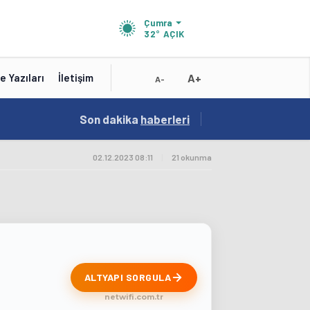
Çumra
32°
AÇIK
A+
e Yazıları
İletişim
A-
10:16
Son dakika
/
haberleri
Test Baslik 10:16:19
02.12.2023 08:11
|
21 okunma
ALTYAPI SORGULA
netwifi.com.tr