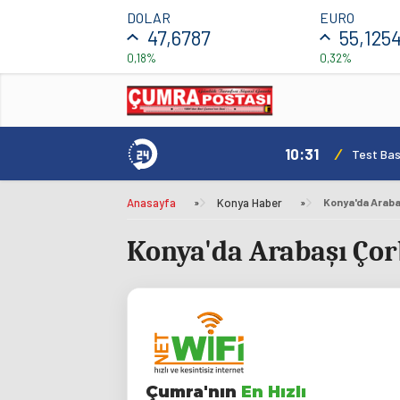
DOLAR
EURO
47,6787
55,125
0,18%
0,32%
10:31
/
mı Daha Avantajlı
Test Bas
Anasayfa
»
Konya Haber
»
Konya'da Arabaş
Konya'da Arabaşı Çorb
Çumra'nın
En Hızlı