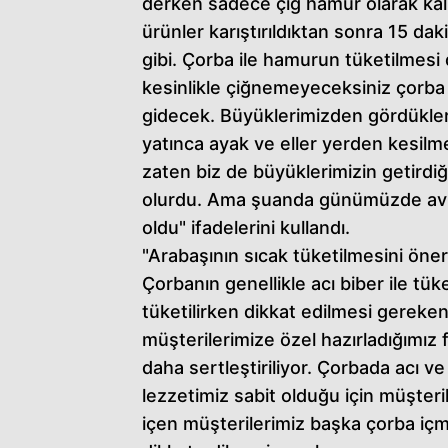
derken sadece çiğ hamur olarak kalm
ürünler karıştırıldıktan sonra 15 dak
gibi. Çorba ile hamurun tüketilmesi 
kesinlikle çiğnemeyeceksiniz çorba
gidecek. Büyüklerimizden gördükler
yatınca ayak ve eller yerden kesilme
zaten biz de büyüklerimizin getirdiği
olurdu. Ama şuanda günümüzde avlan
oldu" ifadelerini kullandı.
"Arabaşının sıcak tüketilmesini öne
Çorbanın genellikle acı biber ile tü
tüketilirken dikkat edilmesi gereke
müşterilerimize özel hazırladığımız fa
daha sertleştiriliyor. Çorbada acı v
lezzetimiz sabit olduğu için müşteri
içen müşterilerimiz başka çorba iç