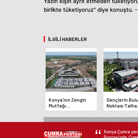
Yazın kışın ayrıt etmeden tüketiyor
birlikte tüketiyoruz" diye konuştu.
İLGILI HABERLER
Konya'nın Zengin
Gençlerin Bu
Mutfağı
Noktası Talha
GastroFest'te
Bayrakçı Aka
Tanıtılacak
Hızla Yükseliy
Konya Çumra yerel
Postası'nda. Çumr