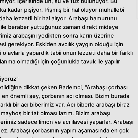
ıyor. İçerisinde un, su ve tuz bulunuyor. Bu
ika kadar pişiyor. Pişmiş bir hal oluyor muhallebi
daha lezzetli bir hal alıyor. Arabaşı hamurunu
 ile beraber yuttuğunuz zaman direkt mideye
imiz arabaşını yedikten sonra karın üzerine
si gerekiyor. Eskiden avcılık yaygın olduğu için
 o avlarla yapardık tabii onun lezzeti daha bir farklı
ma olmadığı için çoğunlukla tavuk ile yapılır
riyoruz"
ketildiğine dikkat çeken Bademci, "Arabaşı çorbası
n en önemli şey, çorbanın acı olması. Bizim burada
rklı bir acı biberimiz var. Acı biberle arabaşı biraz
e mayhoş bir tat olması lazım. Bizim arabaşı
lerimiz sadece limon ve acı ilavesi yaparlar. Arabaşı
mez. Arabaşı çorbasının yapım aşamasında en çok