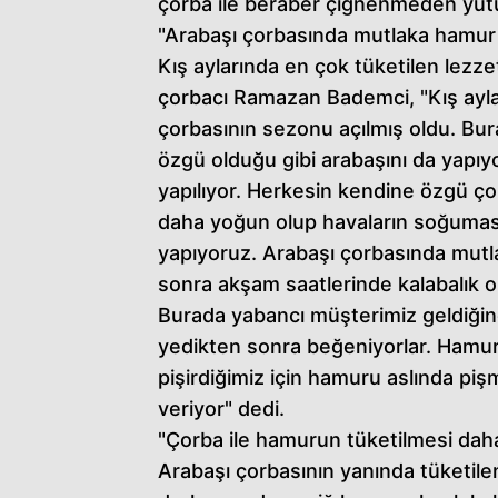
çorba ile beraber çiğnenmeden yutul
"Arabaşı çorbasında mutlaka hamur 
Kış aylarında en çok tüketilen lezze
çorbacı Ramazan Bademci, "Kış ayla
çorbasının sezonu açılmış oldu. Bur
özgü olduğu gibi arabaşını da yapıyo
yapılıyor. Herkesin kendine özgü çor
daha yoğun olup havaların soğumasıy
yapıyoruz. Arabaşı çorbasında mut
sonra akşam saatlerinde kalabalık ol
Burada yabancı müşterimiz geldiğin
yedikten sonra beğeniyorlar. Hamur
pişirdiğimiz için hamuru aslında piş
veriyor" dedi.
"Çorba ile hamurun tüketilmesi daha l
Arabaşı çorbasının yanında tüketi