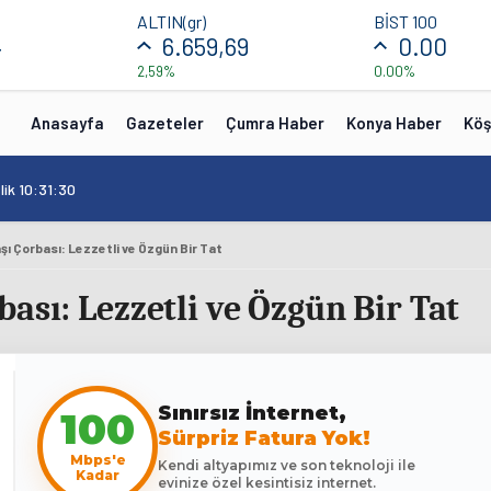
ALTIN(gr)
BİST 100
4
6.659,69
0.00
2,59%
0.00%
Anasayfa
Gazeteler
Çumra Haber
Konya Haber
Köş
lik 10:31:30
ı Çorbası: Lezzetli ve Özgün Bir Tat
ası: Lezzetli ve Özgün Bir Tat
100
Sınırsız İnternet,
Sürpriz Fatura Yok!
Mbps'e
Kendi altyapımız ve son teknoloji ile
Kadar
evinize özel kesintisiz internet.