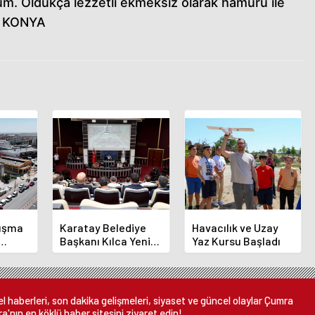
um. Oldukça lezzetli ekmeksiz olarak hamuru ile
 - KONYA
luşma
Karatay Belediye
Havacılık ve Uzay
Başkanı Kılca Yeni
Yaz Kursu Başladı
demi
Projeleri Açıkladı
or
 haberleri, son dakika gelişmeleri, siyaset ve güncel olaylar Çumra
a'nın en köklü haber sitesini ziyaret edin!