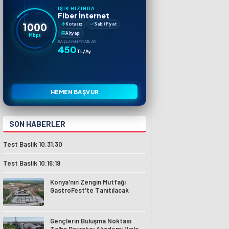
IŞIK HIZINDA
Fiber İnternet
1000
Kotasız
Sabit Fiyat
Altyapı
Mbps
BAŞLAYAN FIYATLAR
450
TL/Ay
HEMEN BAŞVUR
SON HABERLER
Test Baslik 10:31:30
Test Baslik 10:16:19
Konya'nın Zengin Mutfağı
GastroFest'te Tanıtılacak
Gençlerin Buluşma Noktası