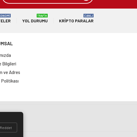
KONOMİ
TRAFİK
CANLI
TELER
YOL DURUMU
KRIPTO PARALAR
UMSAL
mızda
Bilgileri
im ve Adres
Politikası
si
Reddet