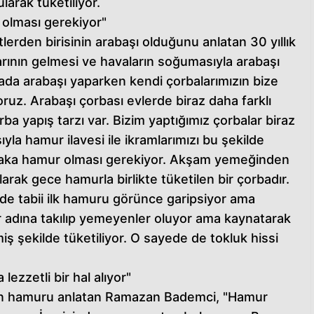
arak tüketiliyor.
olması gerekiyor"
tlerden birisinin arabaşı olduğunu anlatan 30 yıllık
rının gelmesi ve havaların soğumasıyla arabaşı
ada arabaşı yaparken kendi çorbalarımızın bize
ruz. Arabaşı çorbası evlerde biraz daha farklı
ba yapış tarzı var. Bizim yaptığımız çorbalar biraz
la hamur ilavesi ile ikramlarımızı bu şekilde
laka hamur olması gerekiyor. Akşam yemeğinden
arak gece hamurla birlikte tüketilen bir çorbadır.
de tabii ilk hamuru görünce garipsiyor ama
 adına takılıp yemeyenler oluyor ama kaynatarak
miş şekilde tüketiliyor. O sayede de tokluk hissi
ezzetli bir hal alıyor"
len hamuru anlatan Ramazan Bademci, "Hamur