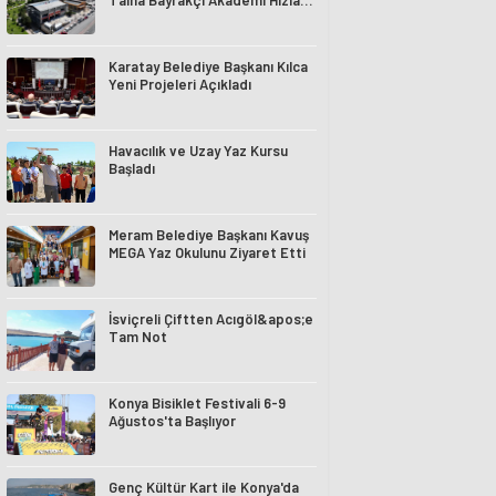
Talha Bayrakçı Akademi Hızla
Yükseliyor
Karatay Belediye Başkanı Kılca
Yeni Projeleri Açıkladı
Havacılık ve Uzay Yaz Kursu
Başladı
Meram Belediye Başkanı Kavuş
MEGA Yaz Okulunu Ziyaret Etti
İsviçreli Çiftten Acıgöl&apos;e
Tam Not
Konya Bisiklet Festivali 6-9
Ağustos'ta Başlıyor
Genç Kültür Kart ile Konya'da