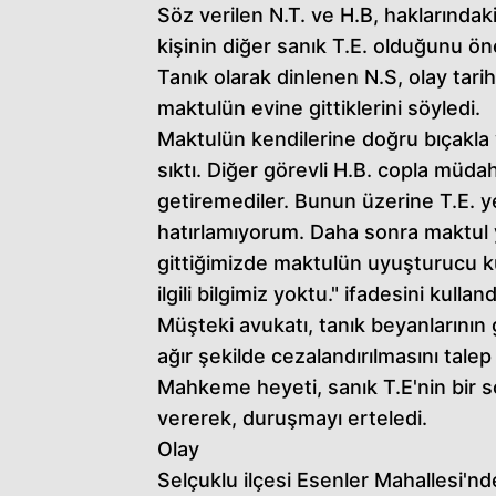
Söz verilen N.T. ve H.B, haklarında
kişinin diğer sanık T.E. olduğunu ön
Tanık olarak dinlenen N.S, olay tari
maktulün evine gittiklerini söyledi.
Maktulün kendilerine doğru bıçakla y
sıktı. Diğer görevli H.B. copla müda
getiremediler. Bunun üzerine T.E. ye
hatırlamıyorum. Daha sonra maktul 
gittiğimizde maktulün uyuşturucu kulla
ilgili bilgimiz yoktu." ifadesini kulland
Müşteki avukatı, tanık beyanlarının
ağır şekilde cezalandırılmasını talep 
Mahkeme heyeti, sanık T.E'nin bir s
vererek, duruşmayı erteledi.
Olay
Selçuklu ilçesi Esenler Mahallesi'n