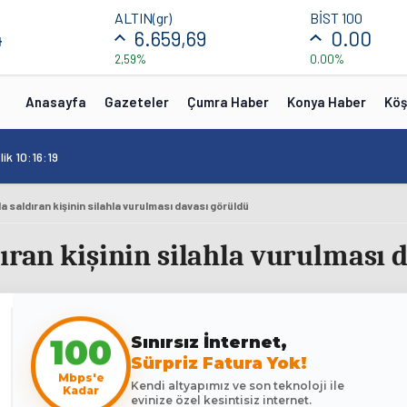
ALTIN(gr)
BİST 100
4
6.659,69
0.00
2,59%
0.00%
Anasayfa
Gazeteler
Çumra Haber
Konya Haber
Köş
ik 10:16:19
a saldıran kişinin silahla vurulması davası görüldü
ıran kişinin silahla vurulması 
Sınırsız İnternet,
100
Sürpriz Fatura Yok!
Mbps'e
Kendi altyapımız ve son teknoloji ile
Kadar
evinize özel kesintisiz internet.