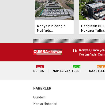
Konya'nın Zengin
Gençlerin Bu
Mutfağı
Noktası Talha
GastroFest'te
Bayrakçı Aka
Tanıtılacak
Hızla Yükseliy
Konya Çumra yerel
Postası'nda. Çumr
CANLI
ANLIK
GÜNL
BORSA
NAMAZ VAKITLERI
GAZETEL
HABERLER
Gündem
Konya Haberleri