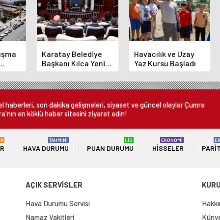
luşma
Karatay Belediye
Havacılık ve Uzay
Başkanı Kılca Yeni
Yaz Kursu Başladı
demi
Projeleri Açıkladı
or
 haberleri, son dakika gelişmeleri, siyaset ve güncel olaylar Çumra
a'nın en köklü haber sitesini ziyaret edin!
ÜK
TAHMİNİ
LİG
EKONOMİ
E
ER
HAVA DURUMU
PUAN DURUMU
HISSELER
PARI
AÇIK SERVİSLER
KUR
Hava Durumu Servisi
Hakkı
Namaz Vakitleri
Künye 