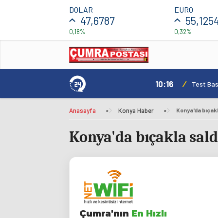
DOLAR
EURO
47,6787
55,125
0,18%
0,32%
10:16
/
Test Basl
Anasayfa
»
Konya Haber
»
Konya'da bıçakl
Konya'da bıçakla sald
Çumra'nın
En Hızlı