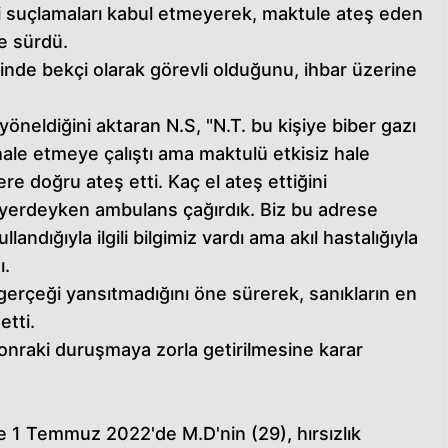
ki suçlamaları kabul etmeyerek, maktule ateş eden
e sürdü.
hinde bekçi olarak görevli olduğunu, ihbar üzerine
öneldiğini aktaran N.S, "N.T. bu kişiye biber gazı
hale etmeye çalıştı ama maktulü etkisiz hale
re doğru ateş etti. Kaç el ateş ettiğini
yerdeyken ambulans çağırdık. Biz bu adrese
ndığıyla ilgili bilgimiz vardı ama akıl hastalığıyla
ı.
 gerçeği yansıtmadığını öne sürerek, sanıkların en
etti.
onraki duruşmaya zorla getirilmesine karar
de 1 Temmuz 2022'de M.D'nin (29), hırsızlık