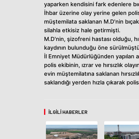
yaparken kendisini fark edenlere bıça
İhbar üzerine olay yerine gelen poli
müştemilata saklanan M.D'nin bıçakl
silahla etkisiz hale getirmişti.
M.D'nin, şizofreni hastası olduğu, 
kaydının bulunduğu öne sürülmüştü
İl Emniyet Müdürlüğünden yapılan a
polis ekibinin, ızrar ve hırsızlık olayı
evin müştemilatına saklanan hırsızlık
saklandığı yerden hızla çıkarak polise
İLGILI HABERLER