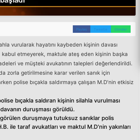
Paylaş
Tweetle
Gönder
lahla vurularak hayatını kaybeden kişinin davası
ı kabul etmeyerek, maktule ateş eden kişinin başka
deleri ve müşteki avukatının talepleri değerlendirildi.
zorla getirilmesine karar verilen sanık için
arken polise bıçakla saldırmaya çalışan M.D'nin etkisiz
lise bıçakla saldıran kişinin silahla vurulması
i davanın duruşması görüldü.
örülen duruşmaya tutuksuz sanıklar polis
. ile taraf avukatları ve maktul M.D'nin yakınları