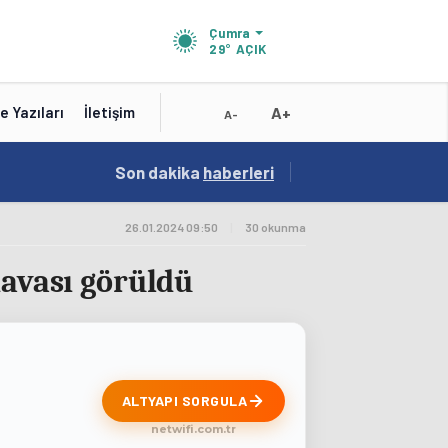
Çumra
29°
AÇIK
A+
e Yazıları
İletişim
A-
19:01
Son dakika
/
haberleri
Konya'nın Zengin Mutfağı GastroFest'te Tanıt
26.01.2024 09:50
|
30 okunma
davası görüldü
ALTYAPI SORGULA
netwifi.com.tr