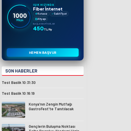
IŞIK HIZINDA
Fiber İnternet
1000
Kotasız
Sabit Fiyat
Altyapı
Mbps
BAŞLAYAN FIYATLAR
450
TL/Ay
HEMEN BAŞVUR
SON HABERLER
Test Baslik 10:31:30
Test Baslik 10:16:19
Konya'nın Zengin Mutfağı
GastroFest'te Tanıtılacak
Gençlerin Buluşma Noktası