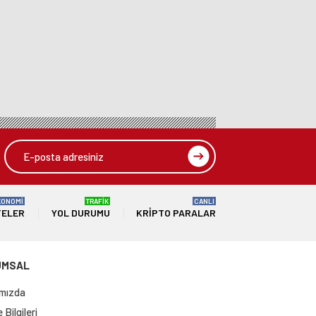
KONOMİ
TRAFİK
CANLI
TELER
YOL DURUMU
KRIPTO PARALAR
UMSAL
mızda
Bilgileri