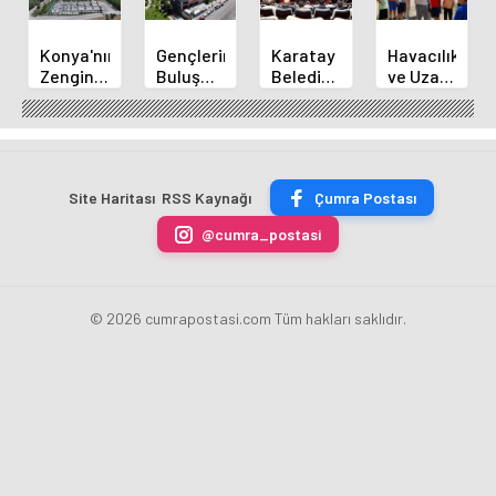
Konya'nın
Gençlerin
Karatay
Havacılık
Zengin
Buluşma
Belediye
ve Uzay
Mutfağı
Noktası
Başkanı
Yaz
GastroFest'te
Talha
Kılca
Kursu
Tanıtılacak
Bayrakçı
Yeni
Başladı
Akademi
Projeleri
Hızla
Açıkladı
Site Haritası
RSS Kaynağı
Çumra Postası
Yükseliyor
@cumra_postasi
© 2026 cumrapostasi.com Tüm hakları saklıdır.