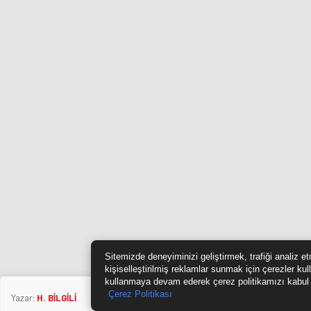
Sitemizde deneyiminizi geliştirmek, trafiği analiz 
kişiselleştirilmiş reklamlar sunmak için çerezler kul
kullanmaya devam ederek çerez politikamızı kabul
Çerez Politikası
Yazar:
H. BİLGİLİ