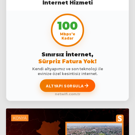
İnternet Hizmeti
100
Mbps'e
Kadar
Sınırsız İnternet,
Sürpriz Fatura Yok!
Kendi altyapımız ve son teknoloji ile
evinize özel kesintisiz internet.
ALTYAPI SORGULA
netwifi.com.tr