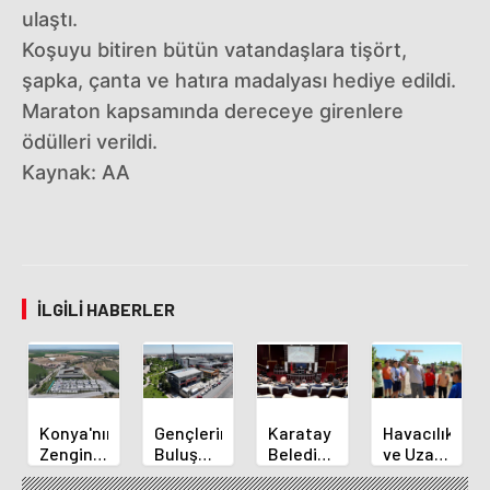
ulaştı.
Koşuyu bitiren bütün vatandaşlara tişört,
şapka, çanta ve hatıra madalyası hediye edildi.
Maraton kapsamında dereceye girenlere
ödülleri verildi.
Kaynak: AA
İLGILI HABERLER
Konya'nın
Gençlerin
Karatay
Havacılık
Zengin
Buluşma
Belediye
ve Uzay
Mutfağı
Noktası
Başkanı
Yaz