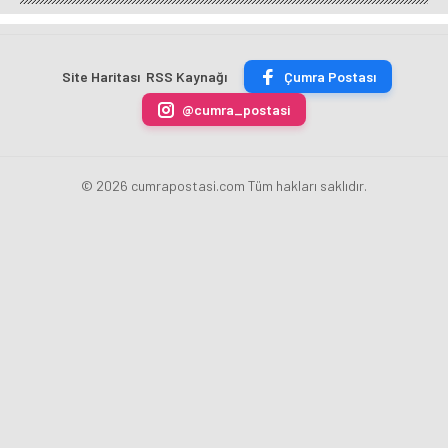
GastroFest'te
Talha
Kılca
Kursu
Tanıtılacak
Bayrakçı
Yeni
Başladı
Akademi
Projeleri
Hızla
Açıkladı
Site Haritası
RSS Kaynağı
Çumra Postası
Yükseliyor
@cumra_postasi
© 2026 cumrapostasi.com Tüm hakları saklıdır.