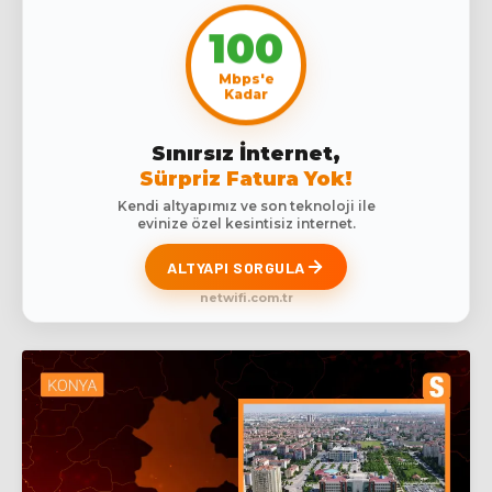
100
Mbps'e
Kadar
Sınırsız İnternet,
Sürpriz Fatura Yok!
Kendi altyapımız ve son teknoloji ile
evinize özel kesintisiz internet.
ALTYAPI SORGULA
netwifi.com.tr