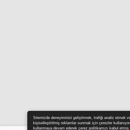
Sitemizde deneyiminizi geliştirmek, trafiği analiz etmek v
kişiselleştirilmiş reklamlar sunmak için çerezler kullanıyo
kullanmaya devam ederek çerez politikamızı kabul etmiş 