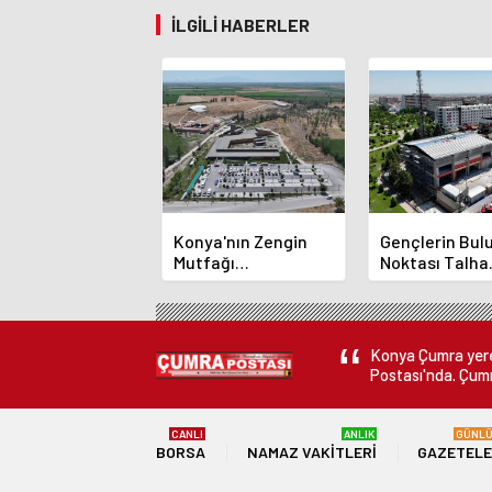
İLGILI HABERLER
Konya'nın Zengin
Gençlerin Bu
Mutfağı
Noktası Talha
GastroFest'te
Bayrakçı Aka
Tanıtılacak
Hızla Yükseliy
Konya Çumra yerel
Postası'nda. Çumr
CANLI
ANLIK
GÜNL
BORSA
NAMAZ VAKITLERI
GAZETEL