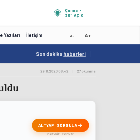
Çumra
30°
AÇIK
A+
e Yazıları
İletişim
A-
10:16
Son dakika
/
haberleri
Test Baslik 10:16:19
29.11.2023 06:42
|
27 okunma
uldu
ALTYAPI SORGULA
netwifi.com.tr