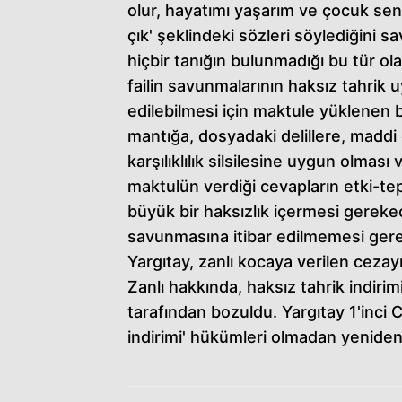
olur, hayatımı yaşarım ve çocuk send
çık' şeklindeki sözleri söylediğini 
hiçbir tanığın bulunmadığı bu tür ol
failin savunmalarının haksız tahrik 
edilebilmesi için maktule yüklenen b
mantığa, dosyadaki delillere, maddi 
karşılıklılık silsilesine uygun olması
maktulün verdiği cevapların etki-te
büyük bir haksızlık içermesi gerekec
savunmasına itibar edilmemesi gerekt
Yargıtay, zanlı kocaya verilen ceza
Zanlı hakkında, haksız tahrik indirim
tarafından bozuldu. Yargıtay 1'inci Ce
indirimi' hükümleri olmadan yeniden