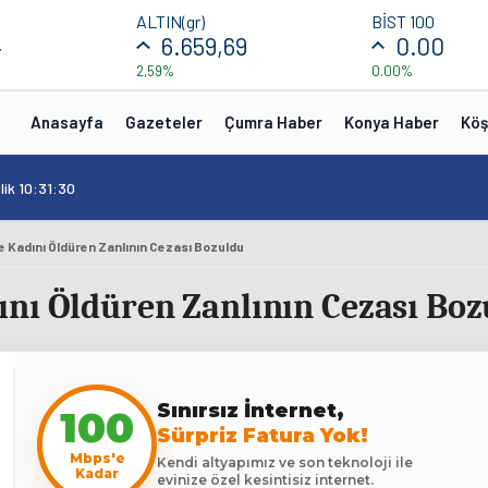
ALTIN(gr)
BİST 100
4
6.659,69
0.00
2,59%
0.00%
Anasayfa
Gazeteler
Çumra Haber
Konya Haber
Köş
lik 10:31:30
e Kadını Öldüren Zanlının Cezası Bozuldu
nı Öldüren Zanlının Cezası Boz
100
Sınırsız İnternet,
Sürpriz Fatura Yok!
Mbps'e
Kendi altyapımız ve son teknoloji ile
Kadar
evinize özel kesintisiz internet.