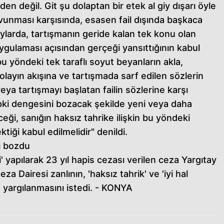
en değil. Git şu dolaptan bir etek al giy dışarı öyle
savunması karşısında, esasen fail dışında başkaca
aylarda, tartışmanın geride kalan tek konu olan
uygulaması açısından gerçeği yansıttığının kabul
u yöndeki tek taraflı soyut beyanların akla,
olayın akışına ve tartışmada sarf edilen sözlerin
 veya tartışmayı başlatan failin sözlerine karşı
pki dengesini bozacak şekilde yeni veya daha
eği, sanığın haksız tahrike ilişkin bu yöndeki
iği kabul edilmelidir" denildi.
yı bozdu
i' yapılarak 23 yıl hapis cezası verilen ceza Yargıtay
za Dairesi zanlının, 'haksız tahrik' ve 'iyi hal
 yargılanmasını istedi. - KONYA