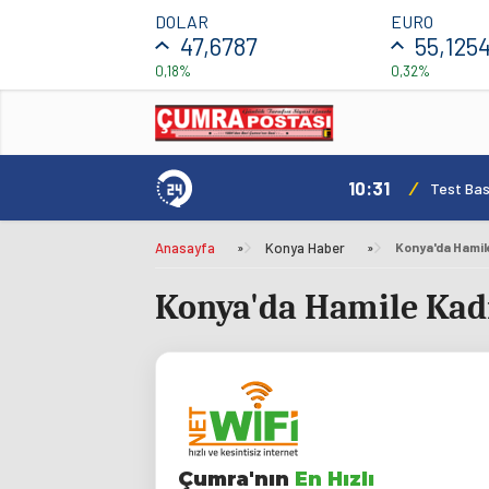
DOLAR
EURO
47,6787
55,125
0,18%
0,32%
10:31
/
Test Bas
Anasayfa
»
Konya Haber
»
Konya'da Hamil
Konya'da Hamile Kadı
Çumra'nın
En Hızlı