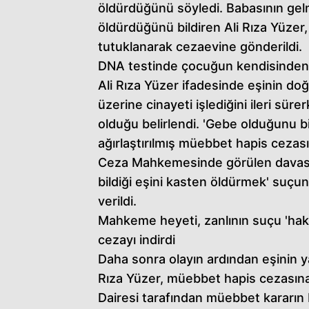
öldürdüğünü söyledi. Babasının gel
öldürdüğünü bildiren Ali Rıza Yüzer,
tutuklanarak cezaevine gönderildi.
DNA testinde çocuğun kendisinden 
Ali Rıza Yüzer ifadesinde eşinin d
üzerine cinayeti işlediğini ileri s
olduğu belirlendi. 'Gebe olduğunu b
ağırlaştırılmış müebbet hapis cezas
Ceza Mahkemesinde görülen davasın
bildiği eşini kasten öldürmek' suçu
verildi.
Mahkeme heyeti, zanlının suçu 'haksı
cezayı indirdi
Daha sonra olayın ardından eşinin ya
Rıza Yüzer, müebbet hapis cezasına
Dairesi tarafından müebbet kararın 