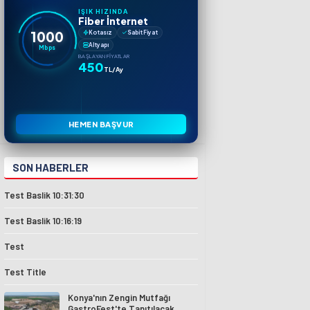
IŞIK HIZINDA
Fiber İnternet
1000
Kotasız
Sabit Fiyat
Altyapı
Mbps
BAŞLAYAN FIYATLAR
450
TL/Ay
HEMEN BAŞVUR
SON HABERLER
Test Baslik 10:31:30
Test Baslik 10:16:19
Test
Test Title
Konya'nın Zengin Mutfağı
GastroFest'te Tanıtılacak