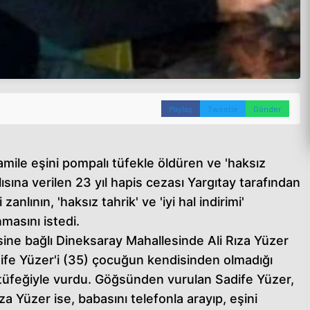
Paylaş
Tweetle
Gönder
amile eşini pompalı tüfekle öldüren ve 'haksız
lısına verilen 23 yıl hapis cezası Yargıtay tarafından
anlının, 'haksız tahrik' ve 'iyi hal indirimi'
masını istedi.
sine bağlı Dineksaray Mahallesinde Ali Rıza Yüzer
Sadife Yüzer'i (35) çocuğun kendisinden olmadığı
 tüfeğiyle vurdu. Göğsünden vurulan Sadife Yüzer,
ıza Yüzer ise, babasını telefonla arayıp, eşini