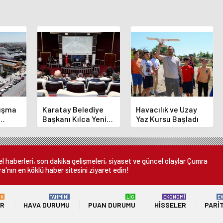
luşma
Karatay Belediye
Havacılık ve Uzay
Başkanı Kılca Yeni
Yaz Kursu Başladı
demi
Projeleri Açıkladı
or
 haberleri, son dakika gelişmeleri, siyaset ve güncel olaylar Çumra
a'nın en köklü haber sitesini ziyaret edin!
ÜK
TAHMİNİ
LİG
EKONOMİ
E
ER
HAVA DURUMU
PUAN DURUMU
HISSELER
PARI