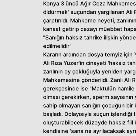
Konya 3'üncü Ağır Ceza Mahkemesi'
öldürmek' suçundan yargılanan Ali R
çarptırıldı. Mahkeme heyeti, zanlının
kanaat getirip cezayı müebbet hapse
"Sanığın haksız tahrike ilişkin yönd
edilmelidir"
Kararın ardından dosya temyiz için Ya
Ali Rıza Yüzer'in cinayeti 'haksız t
zanlının oy çokluğuyla yeniden yarg
Mahkemesine gönderildi. Zanlı Ali 
gerekçesinde ise "Maktulün hamile ka
olması gerekirken, sperm sayısının y
sahip olmayan sanığın çocuğun bir
başladı. Dolayısıyla suçun işlendiği
oluşturabilecek düzeyde haksız fiil
kendisine 'sana ne ayrılacaksak ayr