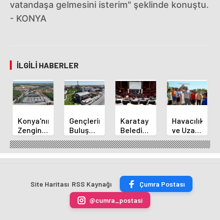
vatandaşa gelmesini isterim" şeklinde konuştu.
- KONYA
İLGILI HABERLER
Konya'nın
Gençlerin
Karatay
Havacılık
Zengin
Buluşma
Belediye
ve Uzay
Mutfağı
Noktası
Başkanı
Yaz
GastroFest'te
Talha
Kılca
Kursu
Tanıtılacak
Bayrakçı
Yeni
Başladı
Akademi
Projeleri
Hızla
Açıkladı
Site Haritası
RSS Kaynağı
Çumra Postası
Yükseliyor
@cumra_postasi