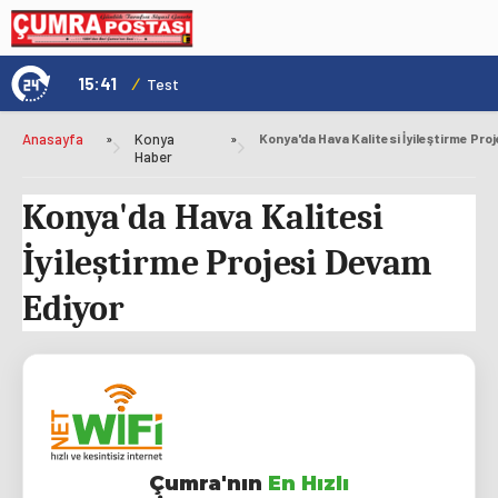
15:02
/
1
Test Title
Anasayfa
»
Konya
»
Haber
Konya'da Hava Kalitesi
İyileştirme Projesi Devam
Ediyor
Çumra'nın
En Hızlı