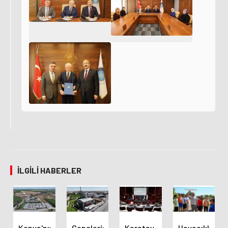
İLGILI HABERLER
Konya'nın
Gençlerin
Karatay
Havacılık