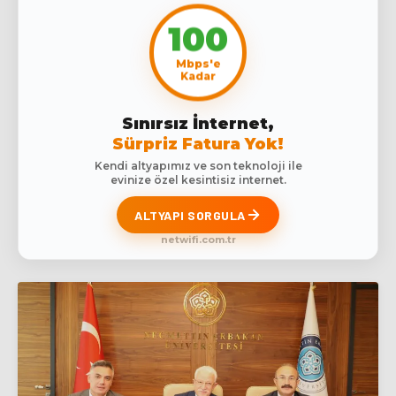
100
Mbps'e
Kadar
Sınırsız İnternet,
Sürpriz Fatura Yok!
Kendi altyapımız ve son teknoloji ile
evinize özel kesintisiz internet.
ALTYAPI SORGULA
netwifi.com.tr