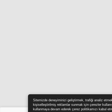
Sitemizde deneyiminizi geliştirmek, trafiği analiz etme
kişiselleştirilmiş reklamlar sunmak için çerezler kullan
kullanmaya devam ederek çerez politikamızı kabul etm