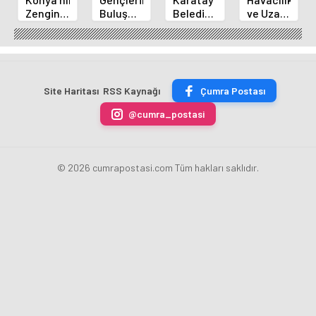
Zengin
Buluşma
Belediye
ve Uzay
Mutfağı
Noktası
Başkanı
Yaz
GastroFest'te
Talha
Kılca
Kursu
Tanıtılacak
Bayrakçı
Yeni
Başladı
Akademi
Projeleri
Hızla
Açıkladı
Site Haritası
RSS Kaynağı
Çumra Postası
Yükseliyor
@cumra_postasi
© 2026 cumrapostasi.com Tüm hakları saklıdır.