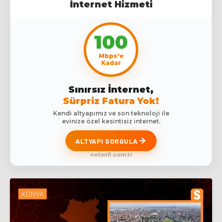
İnternet Hizmeti
100
Mbps'e
Kadar
Sınırsız İnternet,
Sürpriz Fatura Yok!
Kendi altyapımız ve son teknoloji ile
evinize özel kesintisiz internet.
ALTYAPI SORGULA
netwifi.com.tr