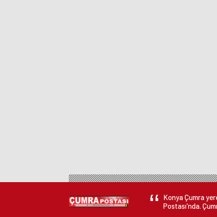
Konya Çumra yerel
Postası'nda. Çumr