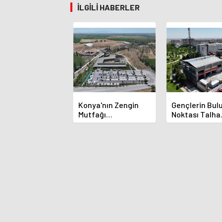
İLGILI HABERLER
Konya'nın Zengin
Gençlerin Bu
Mutfağı
Noktası Talha
GastroFest'te
Bayrakçı Aka
Tanıtılacak
Hızla Yükseliy