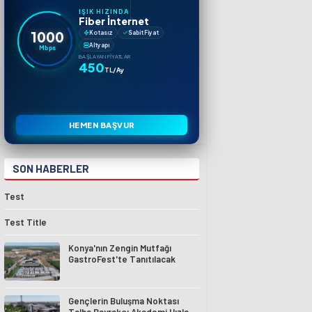
IŞIK HIZINDA
Fiber İnternet
1000
Kotasız
Sabit Fiyat
Altyapı
Mbps
BAŞLAYAN FIYATLAR
450
TL/Ay
HEMEN BAŞVUR
SON HABERLER
Test
Test Title
Konya'nın Zengin Mutfağı
GastroFest'te Tanıtılacak
Gençlerin Buluşma Noktası