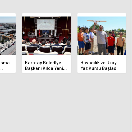
luşma
Karatay Belediye
Havacılık ve Uzay
Başkanı Kılca Yeni
Yaz Kursu Başladı
demi
Projeleri Açıkladı
or