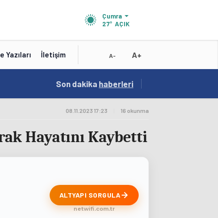
Çumra
27°
AÇIK
A+
e Yazıları
İletişim
A-
19:01
Son dakika
/
haberleri
Konya'nın Zengin Mutfağı GastroFest'te Tanıt
08.11.2023 17:23
|
16 okunma
ak Hayatını Kaybetti
ALTYAPI SORGULA
netwifi.com.tr