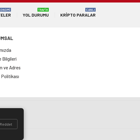
KONOMİ
TRAFİK
CANLI
TELER
YOL DURUMU
KRIPTO PARALAR
UMSAL
mızda
Bilgileri
im ve Adres
Politikası
si
Reddet