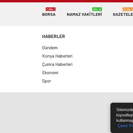
CANLI
ANLIK
GÜNL
BORSA
NAMAZ VAKITLERI
GAZETEL
HABERLER
Gündem
Konya Haberleri
Çumra Haberleri
Ekonomi
Spor
Sit
Sitemizde
kişiselleş
kullanmay
Çerez Po