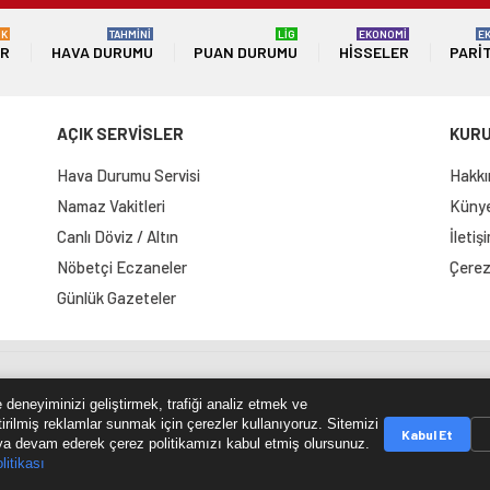
ÜK
TAHMİNİ
LİG
EKONOMİ
E
ER
HAVA DURUMU
PUAN DURUMU
HISSELER
PARI
AÇIK SERVİSLER
KUR
Hava Durumu Servisi
Hakkı
Namaz Vakitleri
Künye 
Canlı Döviz / Altın
İletiş
Nöbetçi Eczaneler
Çerez 
Günlük Gazeteler
e Haritası
RSS Kaynağı
Çumra Postası
@cumra_posta
 deneyiminizi geliştirmek, trafiği analiz etmek ve
tirilmiş reklamlar sunmak için çerezler kullanıyoruz. Sitemizi
Kabul Et
a devam ederek çerez politikamızı kabul etmiş olursunuz.
litikası
© 2026 cumrapostasi.com Tüm hakları saklıdır.