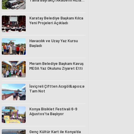
Talha Bayrakçı Akademi Hızla
Yükseliyor
Karatay Belediye Başkanı Kılca
Yeni Projeleri Açıkladı
Havacılık ve Uzay Yaz Kursu
Başladı
Meram Belediye Başkanı Kavuş
MEGA Yaz Okulunu Ziyaret Etti
İsviçreli Çiftten Acıgöl&apos;e
Tam Not
Konya Bisiklet Festivali 6-9
Ağustos'ta Başlıyor
Genç Kültür Kart ile Konya'da