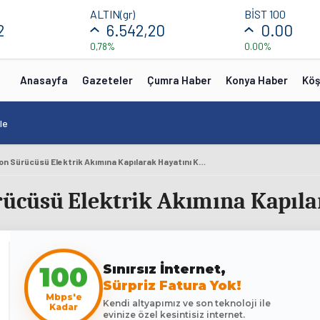
ALTIN(gr)
BİST 100
2
6.542,20
0.00
0,78%
0.00%
Anasayfa
Gazeteler
Çumra Haber
Konya Haber
Köş
le
Konya'da Kamyon Sürücüsü Elektrik Akımına Kapılarak Hayatını Kaybetti
ücüsü Elektrik Akımına Kapılar
Sınırsız İnternet,
100
Sürpriz Fatura Yok!
Mbps'e
Kendi altyapımız ve son teknoloji ile
Kadar
evinize özel kesintisiz internet.