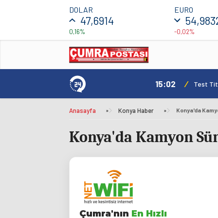
DOLAR
EURO
47,6914
54,983
0,16%
-0,02%
15:02
/
Test Tit
Anasayfa
»
Konya Haber
»
Konya'da Kamyon Sür
Çumra'nın
En Hızlı